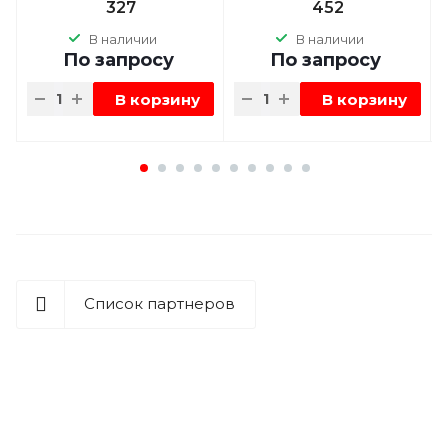
327
452
В наличии
В наличии
По зап
р
осу
По зап
р
осу
В корзину
В корзину
Список партнеров