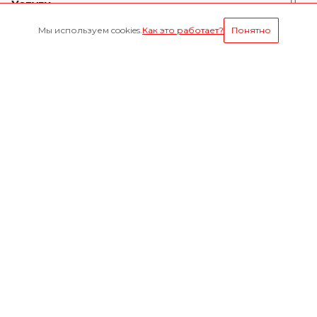
Услуги
Мы используем cookies.
Как это работает?
Понятно
Условия оплаты
Оставайтесь на связи
Наши контакты
8-800-1000-629
Круглосуточно
г. Ярославль, пр. Октября 75 к.1(Здание слева от
проходной ЯМЗ)
mail@yarmz76.ru
2026 © «Ярдизель Сервис» - поставщик оригинальных
двигателей ЯМЗ в РФ