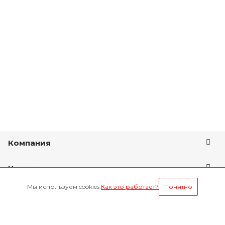
Компания
Услуги
Мы используем cookies.
Как это работает?
Понятно
Условия оплаты
Будьте всегда в курсе