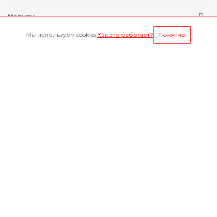
Услуги
Мы используем cookies.
Как это работает?
Понятно
Условия оплаты
Будьте всегда в курсе
Оставайтесь на связи
Наши контакты
8-800-1000-629
Круглосуточно