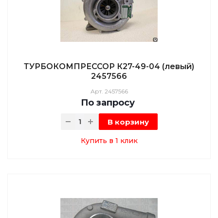
ТУРБОКОМПРЕССОР К27-49-04 (левый)
2457566
Арт.
2457566
По зап
р
осу
В корзину
Купить в 1 клик