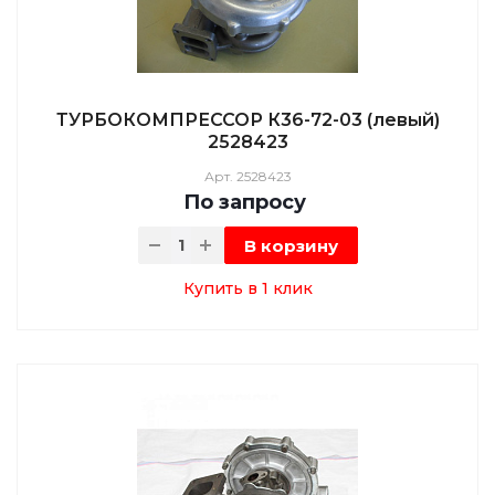
ТУРБОКОМПРЕССОР К36-72-03 (левый)
2528423
Арт.
2528423
По зап
р
осу
В корзину
Купить в 1 клик