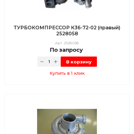
ТУРБОКОМПРЕССОР К36-72-02 (правый)
2528058
Арт.
2528058
По зап
р
осу
В корзину
Купить в 1 клик