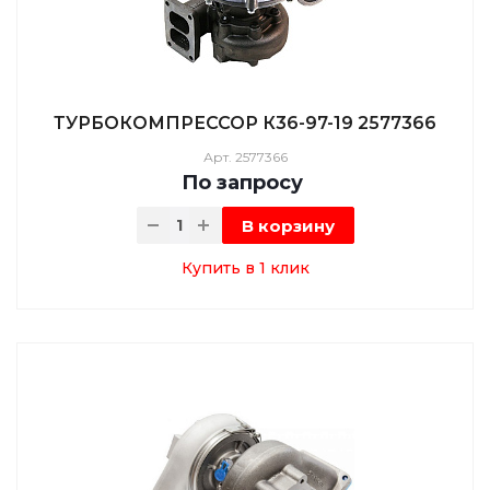
ТУРБОКОМПРЕССОР К36-97-19 2577366
Арт.
2577366
По зап
р
осу
В корзину
Купить в 1 клик