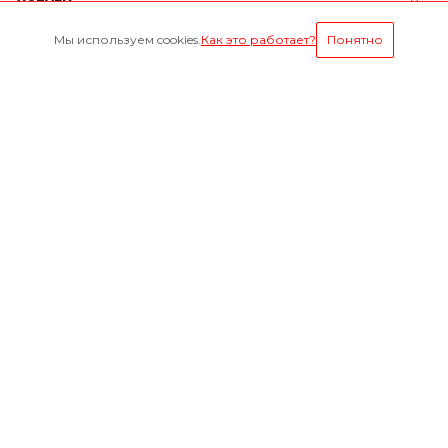
Услуги
Мы используем cookies.
Как это работает?
Понятно
Условия оплаты
Будьте всегда в курсе
Оставайтесь на связи
Наши контакты
8-800-1000-629
Круглосуточно
г. Ярославль, пр. Октября 75 к.1(Здание слева от