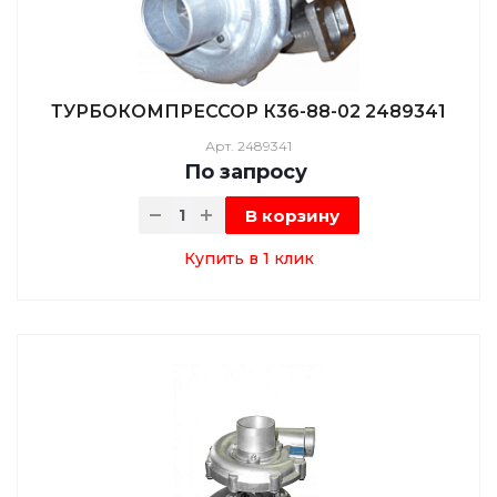
ТУРБОКОМПРЕССОР К36-88-02 2489341
Арт.
2489341
По зап
р
осу
В корзину
Купить в 1 клик