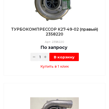
ТУРБОКОМПРЕССОР К27-49-02 (правый)
2358220
Арт.
2358220
По зап
р
осу
В корзину
Купить в 1 клик