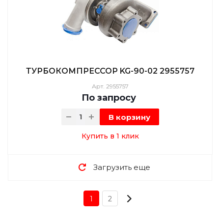
ТУРБОКОМПРЕССОР KG-90-02 2955757
Арт.
2955757
По зап
р
осу
В корзину
Купить в 1 клик
Загрузить еще
1
2