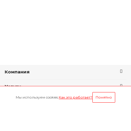
Компания
Услуги
Мы используем cookies.
Как это работает?
Понятно
Условия оплаты
Будьте всегда в курсе