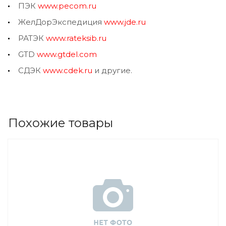
ПЭК
www.pecom.ru
ЖелДорЭкспедиция
www.jde.ru
РАТЭК
www.rateksib.ru
GTD
www.gtdel.com
СДЭК
www.cdek.ru
и другие.
Похожие товары