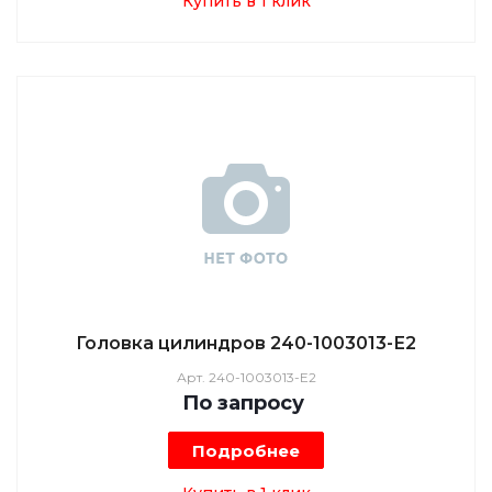
Купить в 1 клик
Головка цилиндров 240-1003013-Е2
Арт.
240-1003013-Е2
По зап
р
осу
Подробнее