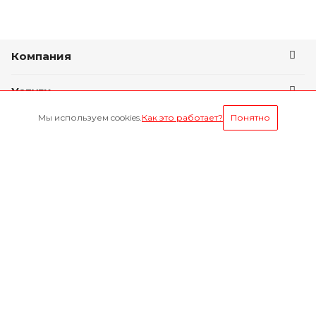
Компания
Услуги
Мы используем cookies.
Как это работает?
Понятно
Условия оплаты
Будьте всегда в курсе
Оставайтесь на связи
Наши контакты