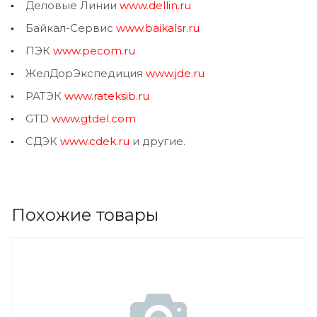
Деловые Линии
www.dellin.ru
Байкал-Сервис
www.baikalsr.ru
ПЭК
www.pecom.ru
ЖелДорЭкспедиция
www.jde.ru
РАТЭК
www.rateksib.ru
GTD
www.gtdel.com
СДЭК
www.cdek.ru
и другие.
Похожие товары