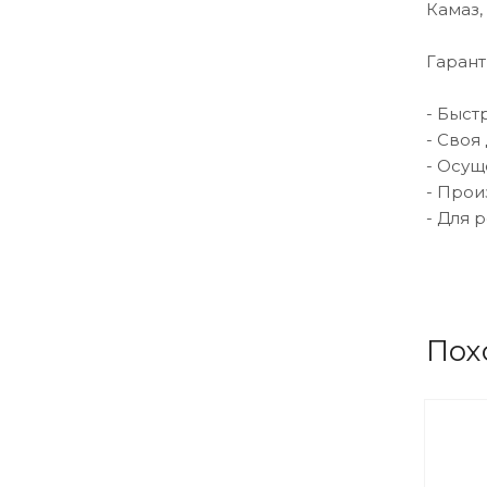
Камаз,
Гарант
- Быст
- Своя
- Осущ
- Прои
- Для 
Пох