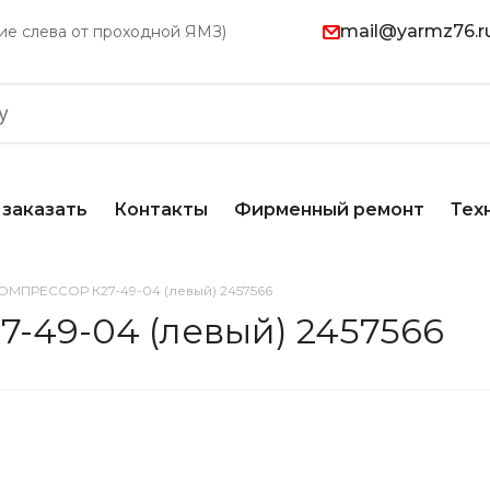
mail@yarmz76.r
ание слева от проходной ЯМЗ)
 заказать
Контакты
Фирменный ремонт
Тех
МПРЕССОР К27-49-04 (левый) 2457566
49-04 (левый) 2457566