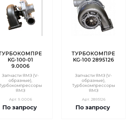
ТУРБОКОМПРЕССОР
ТУРБОКОМПРЕССОР
KG-100-01
KG-100 2895126
9.0006
Запчасти ЯМЗ (V-
Запчасти ЯМЗ (V-
образные),
образные),
Турбокомпрессоры
Турбокомпрессоры
ЯМЗ
ЯМЗ
Арт.
9.0006
Арт.
2895126
По зап
р
осу
По зап
р
осу