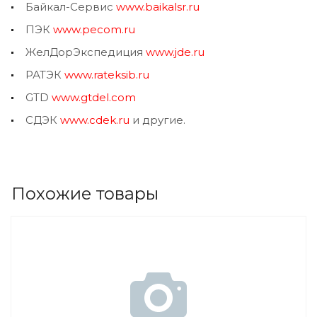
Байкал-Сервис
www.baikalsr.ru
ПЭК
www.pecom.ru
ЖелДорЭкспедиция
www.jde.ru
РАТЭК
www.rateksib.ru
GTD
www.gtdel.com
СДЭК
www.cdek.ru
и другие.
Похожие товары