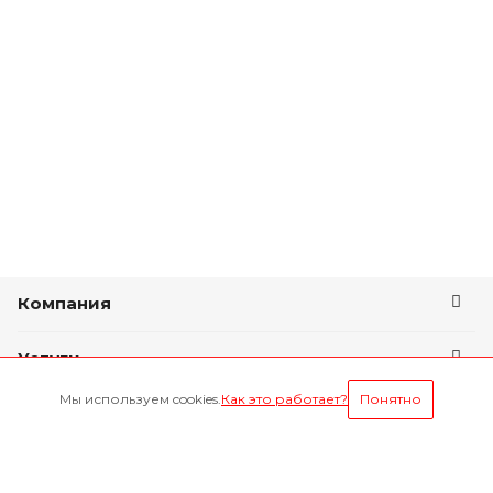
Компания
Услуги
Мы используем cookies.
Как это работает?
Понятно
Условия оплаты
Будьте всегда в курсе