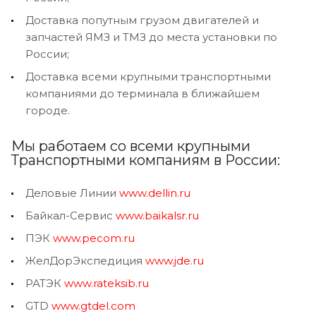
Доставка попутным грузом двигателей и
запчастей ЯМЗ и ТМЗ до места установки по
России;
Доставка всеми крупными транспортными
компаниями до терминала в ближайшем
городе.
Мы работаем со всеми крупными
Транспортными компаниям в России:
Деловые Линии
www.dellin.ru
Байкал-Сервис
www.baikalsr.ru
ПЭК
www.pecom.ru
ЖелДорЭкспедиция
www.jde.ru
РАТЭК
www.rateksib.ru
GTD
www.gtdel.com