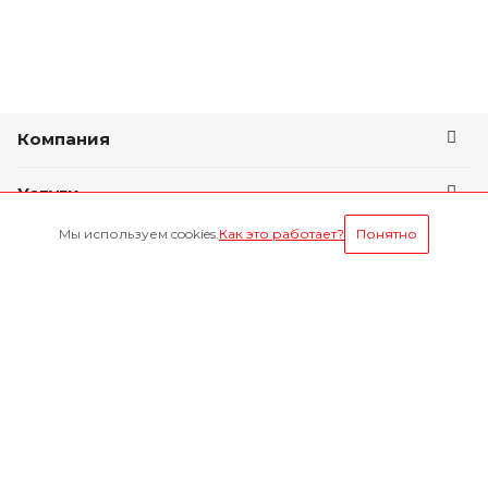
Компания
Услуги
Мы используем cookies.
Как это работает?
Понятно
Условия оплаты
Будьте всегда в курсе
Оставайтесь на связи