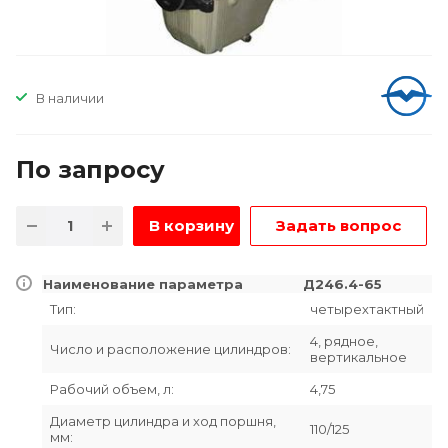
В наличии
По зап
р
осу
В корзину
Задать вопрос
Наименование параметра
Д246.4-65
Тип:
четырехтактный
4, рядное,
Число и расположение цилиндров:
вертикальное
Рабочий объем, л:
4,75
Диаметр цилиндра и ход поршня,
110/125
мм: