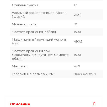
Степень сжатия:
17
Удельный расход топлива, г/кВт·ч
210 ()
(г/л.с.·ч):
Мощность, кВт:
74
Частота вращения, об/мин:
1500
Максимальный крутящий момент,
490,2
Н·м:
Частота вращения при
максимальном крутящем моменте,
1500
об/мин:
Масса, кг:
440
Габаритные размеры, мм:
966 х 679 х 968
Описание