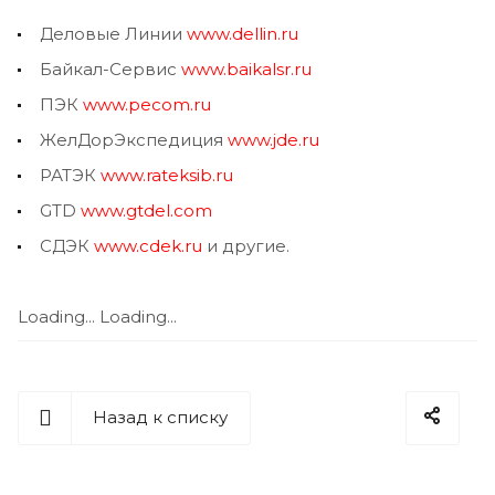
Деловые Линии
www.dellin.ru
Байкал-Сервис
www.baikalsr.ru
ПЭК
www.pecom.ru
ЖелДорЭкспедиция
www.jde.ru
РАТЭК
www.rateksib.ru
GTD
www.gtdel.com
СДЭК
www.cdek.ru
и другие.
Loading...
Loading...
Назад к списку