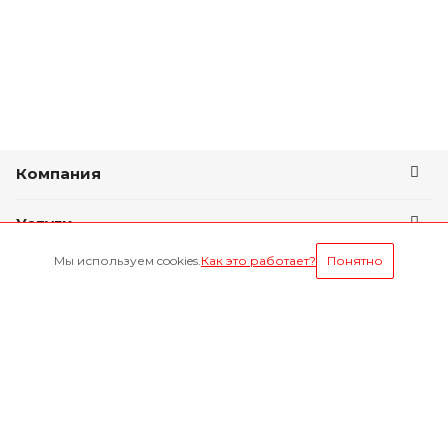
Компания
Услуги
Мы используем cookies.
Как это работает?
Понятно
Условия оплаты
Будьте всегда в курсе
Оставайтесь на связи