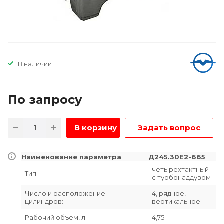
В наличии
По зап
р
осу
В корзину
Задать вопрос
Наименование параметра
Д245.30Е2-665
четырехтактный
Тип:
с турбонаддувом
Число и расположение
4, рядное,
цилиндров:
вертикальное
Рабочий объем, л:
4,75