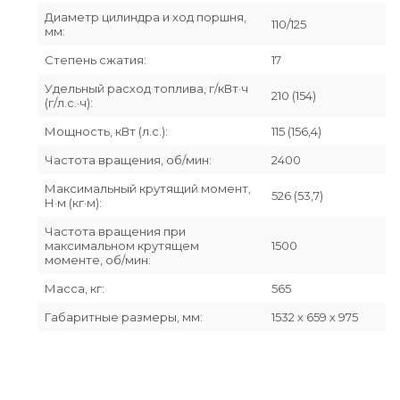
Диаметр цилиндра и ход поршня,
110/125
мм:
Степень сжатия:
17
Удельный расход топлива, г/кВт·ч
210 (154)
(г/л.с.·ч):
Мощность, кВт (л.с.):
115 (156,4)
Частота вращения, об/мин:
2400
Максимальный крутящий момент,
526 (53,7)
Н·м (кг·м):
Частота вращения при
максимальном крутящем
1500
моменте, об/мин:
Масса, кг:
565
Габаритные размеры, мм:
1532 х 659 х 975