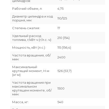
цилиндров:
Рабочий объем, л:
4,75
Диаметр цилиндра и ход
110/125
поршня, мм:
Степень сжатия:
17
Удельный расход
210 (154)
топлива, г/кВт·ч (г/л.с.·ч):
Мощность, кВт (л.с.):
115 (156,4)
Частота вращения, об/
2400
мин:
Максимальный
крутящий момент, Н·м
526 (53,7)
(кг·м):
Частота вращения при
максимальном
1500
крутящем моменте, об/
мин:
Масса, кг:
540