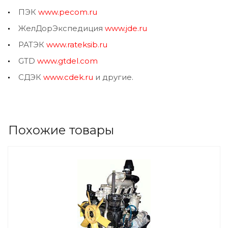
ПЭК
www.pecom.ru
ЖелДорЭкспедиция
www.jde.ru
РАТЭК
www.rateksib.ru
GTD
www.gtdel.com
СДЭК
www.cdek.ru
и другие.
Похожие товары