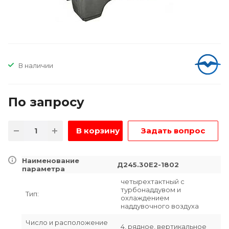
В наличии
По зап
р
осу
В корзину
Задать вопрос
Наименование
Д245.30Е2-1802
параметра
четырехтактный с
турбонаддувом и
Тип:
охлаждением
наддувочного воздуха
Число и расположение
4, рядное, вертикальное