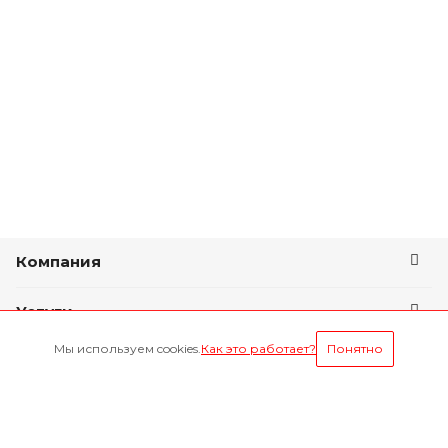
Компания
Услуги
Мы используем cookies.
Как это работает?
Понятно
Условия оплаты
Будьте всегда в курсе