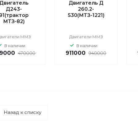
Двигатель
Двигатель Д
Д243-
260.2-
91(трактор
530(МТЗ-1221)
МТЗ-82)
вигатели ММЗ
Двигатели ММЗ
В наличии
В наличии
9000
911000
470000
940000
Назад к списку