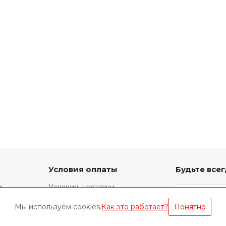
Условия оплаты
Будьте всег
и
Условия доставки
Фирменный ремонт
Мы используем cookies.
Как это работает?
Понятно
Техническая информация