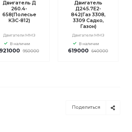
Двигатель Д
Двигатель
260.4-
Д245.7Е2-
658(Полесье
842(Газ 3308,
КЗС-812)
3309 Садко,
Газон)
Двигатели ММЗ
Двигатели ММЗ
В наличии
В наличии
921000
619000
950000
640000
Поделиться