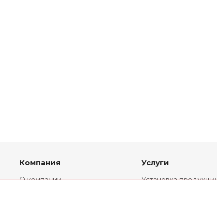
Компания
Услуги
О компании
Установка продукци
Партнеры
Комплекты
переоборудования
Реквизиты
Ремонт двигателей