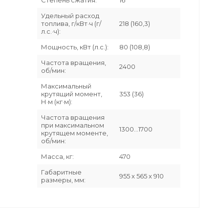
Удельный расход
топлива, г/кВт·ч (г/
218 (160,3)
л.с.·ч):
Мощность, кВт (л.с.):
80 (108,8)
Частота вращения,
2400
об/мин:
Максимальный
крутящий момент,
353 (36)
Н·м (кг·м):
Частота вращения
при максимальном
1300…1700
крутящем моменте,
об/мин:
Масса, кг:
470
Габаритные
955 х 565 х 910
размеры, мм: