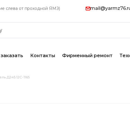
mail@yarmz76.r
ание слева от проходной ЯМЗ)
 заказать
Контакты
Фирменный ремонт
Тех
ель Д245.12С-1165