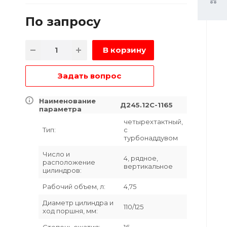
По зап
р
осу
В корзину
Задать вопрос
Наименование
Д245.12С-1165
параметра
четырехтактный,
Тип:
с
турбонаддувом
Число и
4, рядное,
расположение
вертикальное
цилиндров:
Рабочий объем, л:
4,75
Диаметр цилиндра и
110/125
ход поршня, мм:
Степень сжатия:
16