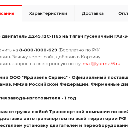
исание
Характеристики
Доставка
Опл
 двигатель Д245.12С-1165 на
Тягач гусеничный ГАЗ-3
онить на
8-800-1000-629
(Бесплатно по РФ)
авить Заявку через сайт, добавив в Корзину
авить запрос на электронную почту:
mail@yarmz76.ru
ния ООО "Ярдизель Сервис" - Официальный поставщ
Камаз, ММЗ в Российской Федерации. Фирменные дви
ия завода-изготовителя - 1 год
трая отгрузка любой Транспортной компании по все
я доставка автотранспортом по всей территории РФ
ществляем установку двигателей и переоборудовани