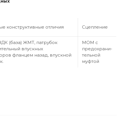
дных
ые конструктивные отличия
Сцепление
ДК (база) ЖМТ, патрубок
МОМ с
ительный впускных
предохрани-
оров фланцем назад, впускной
тельной
к.
муфтой