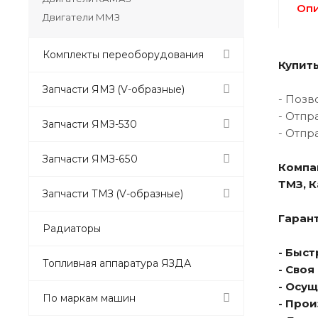
Оп
Двигатели ММЗ
Комплекты переоборудования
Купить
Запчасти ЯМЗ (V-образные)
- Позв
- Отпр
Запчасти ЯМЗ-530
- Отпр
Запчасти ЯМЗ-650
Компа
ТМЗ, 
Запчасти ТМЗ (V-образные)
Гарант
Радиаторы
- Быс
Топливная аппаратура ЯЗДА
- Сво
- Осу
По маркам машин
- Про