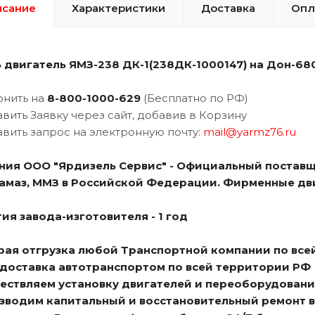
исание
Характеристики
Доставка
Опл
 двигатель ЯМЗ-238 ДК-1(238ДК-1000147) на Дон-68
онить на
8-800-1000-629
(Бесплатно по РФ)
авить Заявку через сайт, добавив в Корзину
авить запрос на электронную почту:
mail@yarmz76.ru
ния ООО "Ярдизель Сервис" - Официальный поставщ
Камаз, ММЗ в Российской Федерации. Фирменные дви
ия завода-изготовителя - 1 год
трая отгрузка любой Транспортной компании по все
я доставка автотранспортом по всей территории РФ
ществляем установку двигателей и переоборудовани
изводим капитальный и восстановительный ремонт 