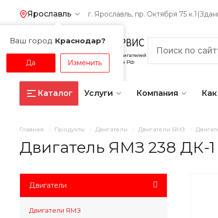
Ярославль
г. Ярославль, пр. Октября 75 к.1(Зд
Ваш город
Краснодар?
Официальный поставщик дизельных двигателей
Да
Изменить
и запчастей ЯМЗ, ТМЗ, Камаз, ММЗ в РФ
Каталог
Услуги
Компания
Как
Главная
Продукты
Двигатели
Двигатели ЯМЗ
Двигат
Двигатель ЯМЗ 238 ДК-1
Двигатели
Двигатели ЯМЗ