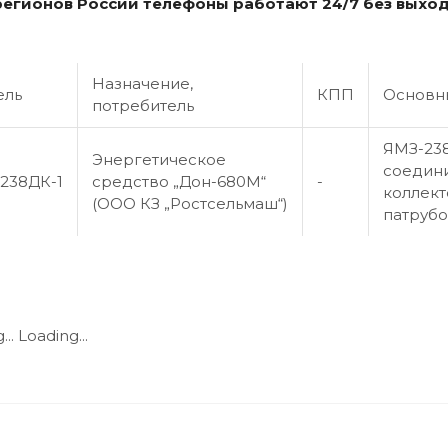
 регионов России телефоны работают 24/7 без выхо
Назначение,
ель
КПП
Основн
потребитель
ЯМЗ-238
Энергетическое
соедин
238ДК-1
средство „Дон-680М“
-
коллект
(ООО КЗ „Ростсельмаш“)
патрубо
..
Loading...