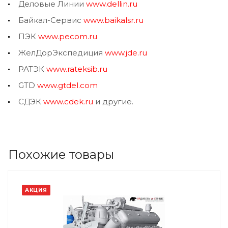
Деловые Линии
www.dellin.ru
Байкал-Сервис
www.baikalsr.ru
ПЭК
www.pecom.ru
ЖелДорЭкспедиция
www.jde.ru
РАТЭК
www.rateksib.ru
GTD
www.gtdel.com
СДЭК
www.cdek.ru
и другие.
Похожие товары
АКЦИЯ