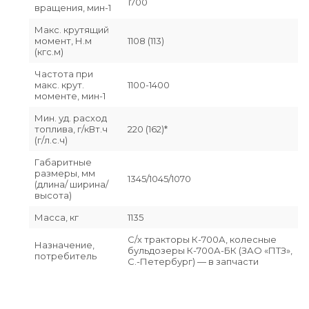
1700
вращения, мин-1
Макс. крутящий
момент, Н.м
1108 (113)
(кгс.м)
Частота при
макс. крут.
1100-1400
моменте, мин-1
Мин. уд. расход
топлива, г/кВт.ч
220 (162)*
(г/л.с.ч)
Габаритные
размеры, мм
1345/1045/1070
(длина/ ширина/
высота)
Масса, кг
1135
С/х тракторы К-700А, колесные
Назначение,
бульдозеры К-700А-БК (ЗАО «ПТЗ»,
потребитель
С.-Петербург) — в запчасти