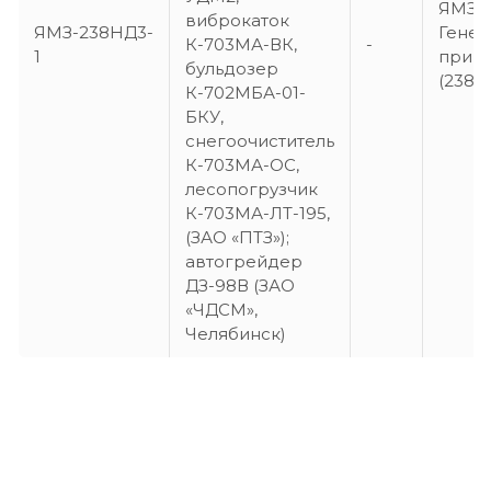
ЯМЗ-2
виброкаток
ЯМЗ-238НД3-
Генер
К-703МА-ВК,
-
1
приво
бульдозер
(238Н
К-702МБА-01-
БКУ,
снегоочиститель
К-703МА-ОС,
лесопогрузчик
К-703МА-ЛТ-195,
(ЗАО «ПТЗ»);
автогрейдер
ДЗ-98В (ЗАО
«ЧДСМ»,
Челябинск)