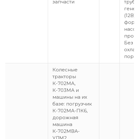
запчасти
трубк
генер
(12В),
форсу
насо
произ
Без Э
охла
порш
Колесные
тракторы
К-702МА,
К-703МА и
машины на их
базе: погрузчик
К-702МА-ПК6,
дорожная
машина
К-702МВА-
УДМ2,