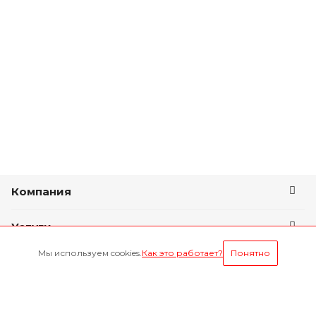
Компания
Услуги
Мы используем cookies.
Как это работает?
Понятно
Условия оплаты
Будьте всегда в курсе