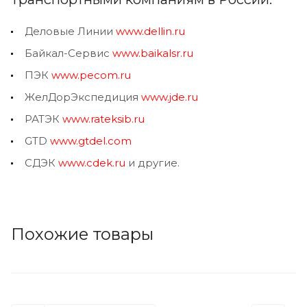
Деловые Линии
www.dellin.ru
Байкал-Сервис
www.baikalsr.ru
ПЭК
www.pecom.ru
ЖелДорЭкспедиция
www.jde.ru
РАТЭК
www.rateksib.ru
GTD
www.gtdel.com
СДЭК
www.cdek.ru
и другие.
Похожие товары