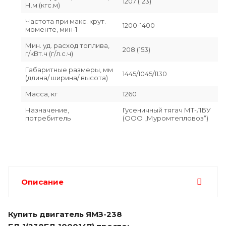
1207 (123)
Н.м (кгс.м)
Частота при макс. крут.
1200-1400
моменте, мин-1
Мин. уд. расход топлива,
208 (153)
г/кВт.ч (г/л.с.ч)
Габаритные размеры, мм
1445/1045/1130
(длина/ ширина/ высота)
Масса, кг
1260
Назначение,
Гусеничный тягач МТ-ЛБУ
потребитель
(ООО „Муромтепловоз“)
Описание
Купить двигатель ЯМЗ-238