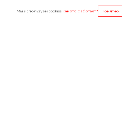
Мы используем cookies.
Как это работает?
Понятно
Условия оплаты
Будьте всегда в курсе
Оставайтесь на связи
Наши контакты
8-800-1000-629
Круглосуточно
г. Ярославль, пр. Октября 75 к.1(Здание слева от
проходной ЯМЗ)