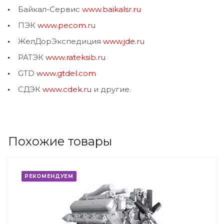
Байкал-Сервис
www.baikalsr.ru
ПЭК
www.pecom.ru
ЖелДорЭкспедиция
www.jde.ru
РАТЭК
www.rateksib.ru
GTD
www.gtdel.com
СДЭК
www.cdek.ru
и другие.
Похожие товары
РЕКОМЕНДУЕМ