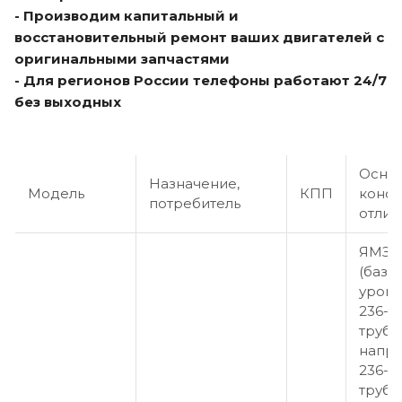
- Производим капитальный и
восстановительный ремонт ваших двигателей с
оригинальными запчастями
- Для регионов России телефоны работают 24/7
без выходных
Осно
Назначение,
Модель
КПП
конст
потребитель
отлич
ЯМЗ-2
(база)
уровн
236-1
трубк
напр
236-1
трубк