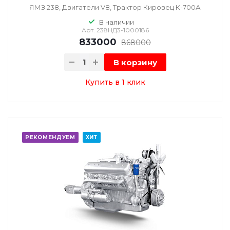
ЯМЗ 238, Двигатели V8, Трактор Кировец К-700А
В наличии
Арт.
238НД3-1000186
833000
868000
В корзину
Купить в 1 клик
РЕКОМЕНДУЕМ
ХИТ