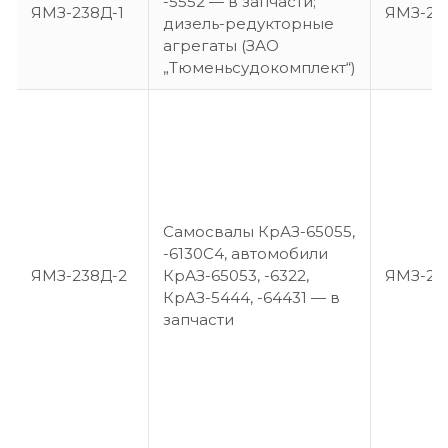
-5552 — в запчасти;
ЯМЗ-238Д-1
ЯМЗ-23
дизель-редукторные
агрегаты (ЗАО
„Тюменьсудокомплект“)
Самосвалы КрАЗ-65055,
-6130С4, автомобили
ЯМЗ-238Д-2
КрАЗ-65053, -6322,
ЯМЗ-23
КрАЗ-5444, -64431 — в
запчасти