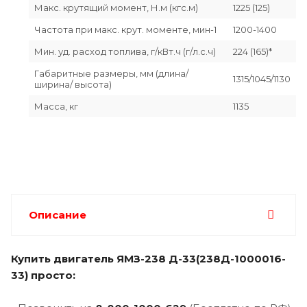
Макс. крутящий момент, Н.м (кгс.м)
1225 (125)
Частота при макс. крут. моменте, мин-1
1200-1400
Мин. уд. расход топлива, г/кВт.ч (г/л.с.ч)
224 (165)*
Габаритные размеры, мм (длина/
1315/1045/1130
ширина/ высота)
Масса, кг
1135
Описание
Купить двигатель ЯМЗ-238 Д-33(238Д-1000016-
33) просто: