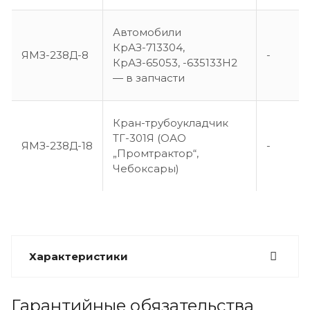
Автомобили
КрАЗ-713304,
ЯМЗ-238Д-8
-
КрАЗ-65053, -635133Н2
— в запчасти
Кран-трубоукладчик
ТГ-301Я (ОАО
ЯМЗ-238Д-18
-
„Промтрактор“,
Чебоксары)
Характеристики
Гарантийные обязательства