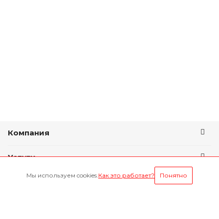
Компания
Услуги
Мы используем cookies.
Как это работает?
Понятно
Условия оплаты
Будьте всегда в курсе