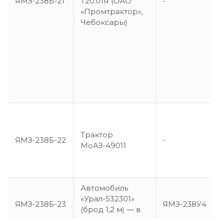
ЯМЗ-238Б-21
Т20.01Я (ОАО
-
«Промтрактор»,
Чебоксары)
Трактор
ЯМЗ-238Б-22
-
МоАЗ-49011
Автомобиль
«Урал-532301»
ЯМЗ-238Б-23
ЯМЗ-238У4
(брод 1,2 м) — в