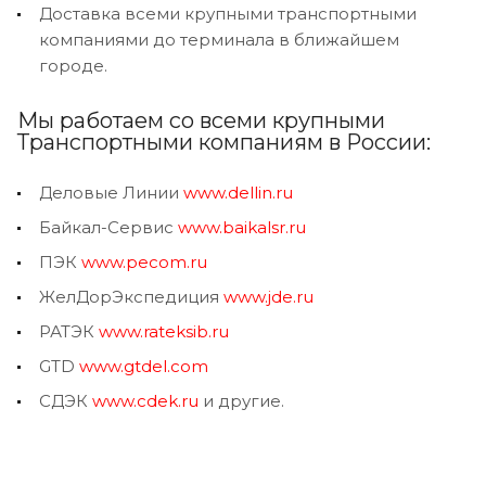
Доставка всеми крупными транспортными
компаниями до терминала в ближайшем
городе.
Мы работаем со всеми крупными
Транспортными компаниям в России:
Деловые Линии
www.dellin.ru
Байкал-Сервис
www.baikalsr.ru
ПЭК
www.pecom.ru
ЖелДорЭкспедиция
www.jde.ru
РАТЭК
www.rateksib.ru
GTD
www.gtdel.com
СДЭК
www.cdek.ru
и другие.