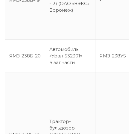
ЯМЗ-238Б-19
-
-13) (ОАО «ВЭКС»,
Воронеж)
Автомобиль
ЯМЗ-238Б-20
«Урал-532301» —
ЯМЗ-238У5
в запчасти
Трактор-
бульдозер