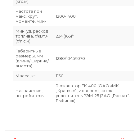
(кгс.м)
Частота при
макс. крут.
1200-1400
моменте, мин-1
Мин. уд. расход
топлива, г/кВт.ч
224 (165)*
(г/л.с.ч)
Габаритные
размеры, мм
1280/1045/1070
(длина/ ширина/
высота)
Масса, кг
1130
Экскаватор ЕК-400 (ОАО «МК
Назначение,
„Кранэкс“, Иваново), каток-
потребитель
уплотнитель РЭМ-25 (ЗАО „Раскат“.
Рыбинск)