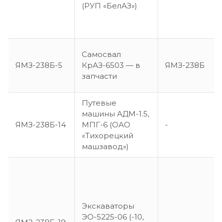
(РУП «БелАЗ»)
Самосвал
ЯМЗ-238Б-5
КрАЗ-6503 — в
ЯМЗ-238Б
запчасти
Путевые
машины АДМ-1.5,
ЯМЗ-238Б-14
МПГ-6 (ОАО
-
«Тихорецкий
машзавод»)
Экскаваторы
ЭО-5225-06 (-10,