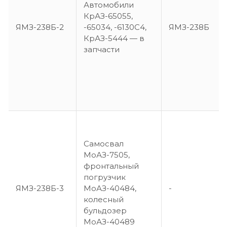
Автомобили
КрАЗ-65055,
ЯМЗ-238Б-2
-65034, -6130С4,
ЯМЗ-238Б
КрАЗ-5444 — в
запчасти
Самосвал
МоАЗ-7505,
фронтальный
погрузчик
ЯМЗ-238Б-3
МоАЗ-40484,
-
колесный
бульдозер
МоАЗ-40489