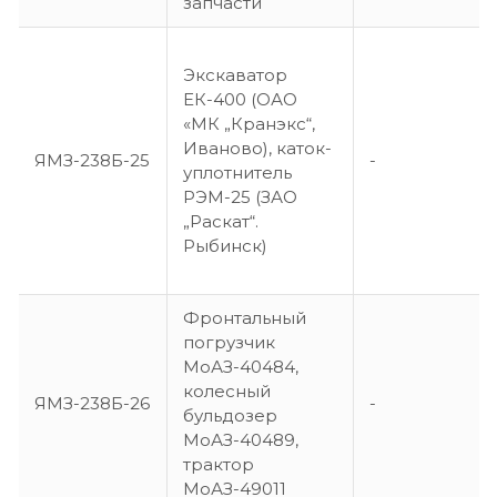
запчасти
Экскаватор
ЕК-400 (ОАО
«МК „Кранэкс“,
Иваново), каток-
ЯМЗ-238Б-25
-
уплотнитель
РЭМ-25 (ЗАО
„Раскат“.
Рыбинск)
Фронтальный
погрузчик
МоАЗ-40484,
колесный
ЯМЗ-238Б-26
-
бульдозер
МоАЗ-40489,
трактор
МоАЗ-49011