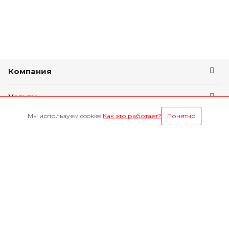
Компания
Услуги
Мы используем cookies.
Как это работает?
Понятно
Условия оплаты
Будьте всегда в курсе
Оставайтесь на связи