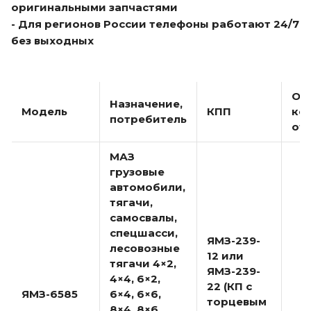
оригинальными запчастями
- Для регионов России телефоны работают 24/7
без выходных
Ос
Назначение,
Модель
КПП
ко
потребитель
от
МАЗ
грузовые
автомобили,
тягачи,
самосвалы,
спецшасси,
ЯМЗ-239-
лесовозные
12 или
тягачи 4×2,
ЯМЗ-239-
4×4, 6×2,
22 (КП с
ЯМЗ-6585
6×4, 6×6,
торцевым
8×4, 8×6,