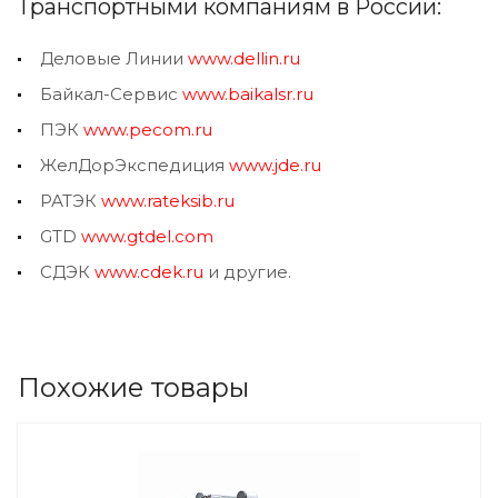
Транспортными компаниям в России:
Деловые Линии
www.dellin.ru
Байкал-Сервис
www.baikalsr.ru
ПЭК
www.pecom.ru
ЖелДорЭкспедиция
www.jde.ru
РАТЭК
www.rateksib.ru
GTD
www.gtdel.com
СДЭК
www.cdek.ru
и другие.
Похожие товары