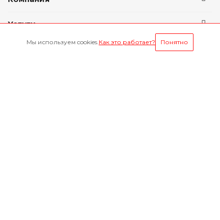
Услуги
Мы используем cookies.
Как это работает?
Понятно
Условия оплаты
Будьте всегда в курсе
Оставайтесь на связи
Наши контакты
8-800-1000-629
Круглосуточно