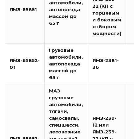
автомобили,
22 (КП с
ЯМЗ-65851
автопоезда
торцевым
массой до
и боковым
65 т
отбором
мощности)
Грузовые
автомобили,
ЯМЗ-65852-
ЯМЗ-2381-
автопоезда
01
36
массой до
65 т
МАЗ
грузовые
автомобили,
тягачи,
самосвалы,
ЯМЗ-239-
спецшасси,
12 или
лесовозные
ЯМЗ-239-
ЯМЗ-65853-
тягачи 4х2,
22 (КП с