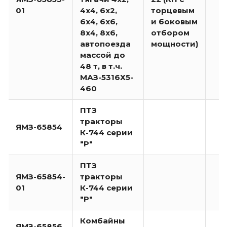
01
4х4, 6х2,
торцевым
6х4, 6х6,
и боковым
8х4, 8х6,
отбором
автопоезда
мощности)
массой до
48 т, в т.ч.
МАЗ-5316Х5-
460
ПТЗ
тракторы
ЯМЗ-65854
К-744 серии
"Р"
ПТЗ
ЯМЗ-65854-
тракторы
01
К-744 серии
"Р"
Комбайны
ЯМЗ-65856