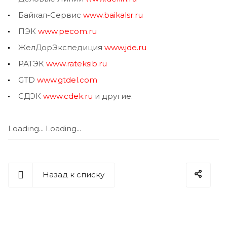
Байкал-Сервис
www.baikalsr.ru
ПЭК
www.pecom.ru
ЖелДорЭкспедиция
www.jde.ru
РАТЭК
www.rateksib.ru
GTD
www.gtdel.com
СДЭК
www.cdek.ru
и другие.
Loading...
Loading...
Назад к списку