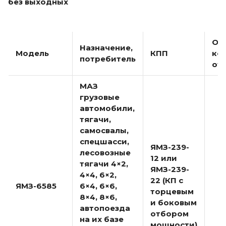
без выходных
Ос
Назначение,
Модель
КПП
ко
потребитель
от
МАЗ
грузовые
автомобили,
тягачи,
самосвалы,
спецшасси,
ЯМЗ-239-
лесовозные
12 или
тягачи 4×2,
ЯМЗ-239-
4×4, 6×2,
22 (КП с
ЯМЗ-6585
6×4, 6×6,
торцевым
8×4, 8×6,
и боковым
автопоезда
отбором
на их базе
мощности)