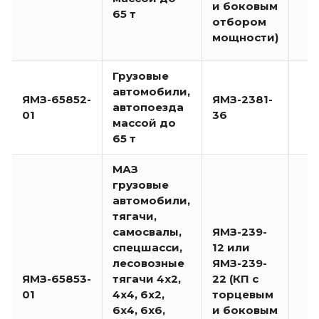
и боковым
65 т
отбором
мощности)
Грузовые
автомобили,
ЯМЗ-65852-
ЯМЗ-2381-
автопоезда
01
36
массой до
65 т
МАЗ
грузовые
автомобили,
тягачи,
самосвалы,
ЯМЗ-239-
спецшасси,
12 или
лесовозные
ЯМЗ-239-
ЯМЗ-65853-
тягачи 4х2,
22 (КП с
01
4х4, 6х2,
торцевым
6х4, 6х6,
и боковым