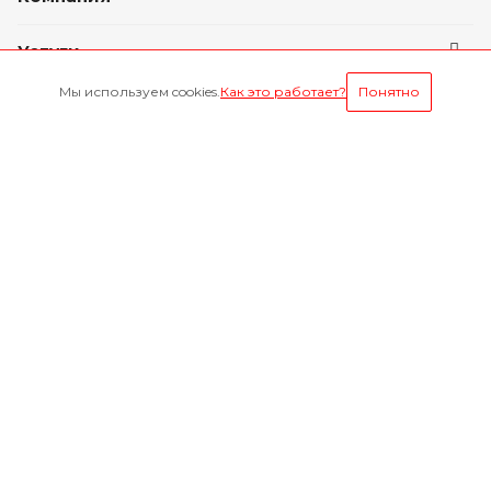
Услуги
Мы используем cookies.
Как это работает?
Понятно
Условия оплаты
Оставайтесь на связи
Наши контакты
8-800-1000-629
Круглосуточно
г. Ярославль, пр. Октября 75 к.1(Здание слева от
проходной ЯМЗ)
mail@yarmz76.ru