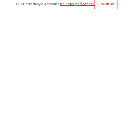
Мы используем cookies.
Как это работает?
Понятно
Условия оплаты
Будьте всегда в курсе
Оставайтесь на связи
Наши контакты
8-800-1000-629
Круглосуточно
г. Ярославль, пр. Октября 75 к.1(Здание слева от
проходной ЯМЗ)