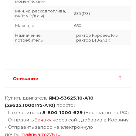
моменте, мин-1
Мин. уд. расход топлива,
235 (173)
г/кВт.ч (г/л.с.ч)
Масса, кг
650
Назначение,
Трактор Кировец К-5,
потребитель
Трактор БТЗ-243К
Описание
Купить двигатель
ЯМЗ-
53
625.10-А10
(
53625.1000175-А10
)
просто
:
- Позвонить на
8-800-1000-629
(Бесплатно по РФ)
- Отправить
Заявку
через сайт, добавив в Корзину
- Отправить запрос на электронную
почту:
mail@yarmz76.ru