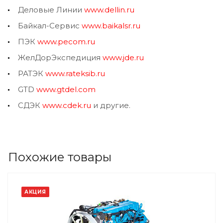
Деловые Линии
www.dellin.ru
Байкал-Сервис
www.baikalsr.ru
ПЭК
www.pecom.ru
ЖелДорЭкспедиция
www.jde.ru
РАТЭК
www.rateksib.ru
GTD
www.gtdel.com
СДЭК
www.cdek.ru
и другие.
Похожие товары
АКЦИЯ