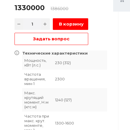
1330000
1386000
В корзину
Задать вопрос
Технические характеристики
Мощность,
230 (312)
кВт (л.с.)
Частота
вращения,
2300
мин-1
Макс.
крутящий
1240 (127)
момент, Н.м
(кгс.м)
Частота при
макс. крут.
1300-1600
моменте,
мин-1