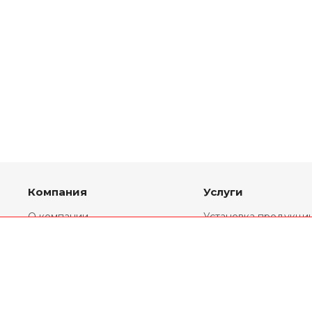
Компания
Услуги
О компании
Установка продукци
Партнеры
Комплекты
переоборудования
Реквизиты
Ремонт двигателей
Новости
Двигатели V6
Статьи
Двигатели V8