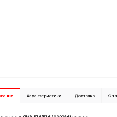
исание
Характеристики
Доставка
Опл
 двигатель
ЯМЗ-
536(536.1000186)
просто: