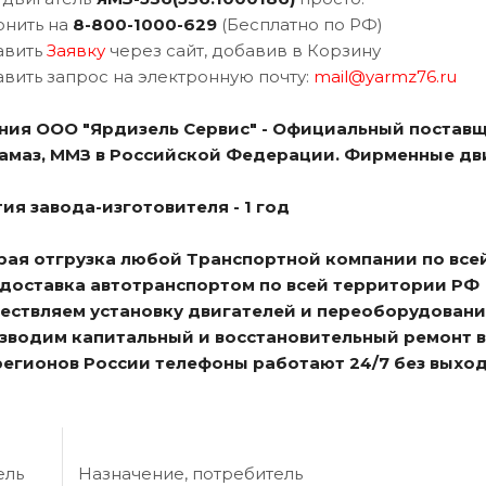
онить на
8-800-1000-629
(Бесплатно по РФ)
авить
Заявку
через сайт, добавив в Корзину
авить запрос на электронную почту:
mail@yarmz76.ru
ния ООО "Ярдизель Сервис" - Официальный поставщ
Камаз, ММЗ в Российской Федерации. Фирменные дв
ия завода-изготовителя - 1 год
трая отгрузка любой Транспортной компании по все
я доставка автотранспортом по всей территории РФ
ществляем установку двигателей и переоборудовани
изводим капитальный и восстановительный ремонт 
 регионов России телефоны работают 24/7 без выхо
ель
Назначение, потребитель