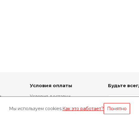
Условия оплаты
Будьте всег
и
Условия доставки
Фирменный ремонт
Мы используем cookies.
Как это работает?
Понятно
Техническая информация
Оставайтес