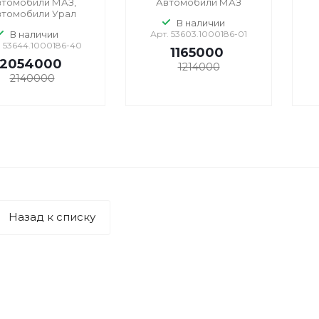
томобили МАЗ,
Автомобили МАЗ
томобили Урал
В наличии
В наличии
Арт.
53603.1000186-01
.
53644.1000186-40
1165000
2054000
1214000
2140000
Назад к списку