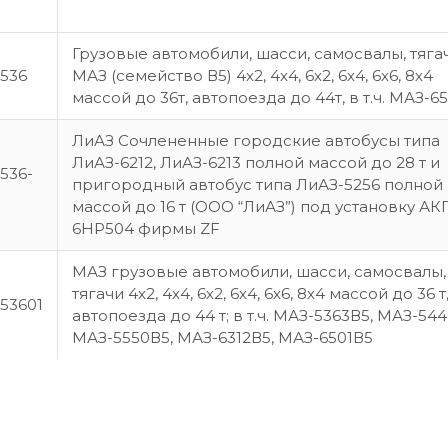
Грузовые автомобили, шасси, самосвалы, тяга
536
МАЗ (семейство В5) 4х2, 4х4, 6х2, 6х4, 6х6, 8х4
массой до 36т, автопоезда до 44т, в т.ч. МАЗ-6
ЛиАЗ Сочлененные городские автобусы типа
ЛиАЗ-6212, ЛиАЗ-6213 полной массой до 28 т и
536-
пригородный автобус типа ЛиАЗ-5256 полной
массой до 16 т (ООО “ЛиАЗ”) под установку АК
6НР504 фирмы ZF
МАЗ грузовые автомобили, шасси, самосвалы,
тягачи 4х2, 4х4, 6х2, 6х4, 6х6, 8х4 массой до 36 т
53601
автопоезда до 44 т; в т.ч. МАЗ-5363В5, МАЗ-544
МАЗ-5550В5, МАЗ-6312В5, МАЗ-6501В5