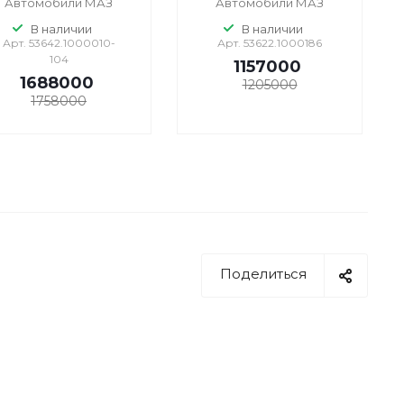
Автомобили МАЗ
Автомобили МАЗ
В наличии
В наличии
Арт.
53642.1000010-
Арт.
53622.1000186
104
1157000
1688000
1205000
1758000
Поделиться