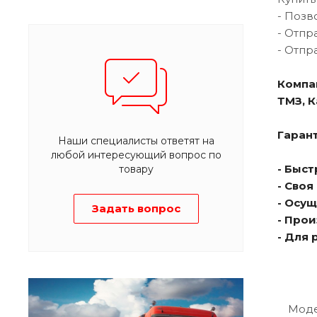
- Позв
- Отпр
- Отпр
Компа
ТМЗ, 
Гарант
Наши специалисты ответят на
любой интересующий вопрос по
- Быс
товару
- Сво
- Осу
Задать вопрос
- Про
- Для
Мод