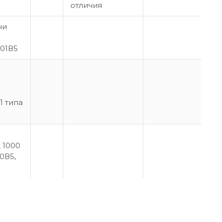
отличия
чи
501В5
П типа
, 1000
0В5,