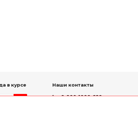
да в курсе
Наши контакты
8-800-1000-629
Круглосуточно
ь на связи
г. Ярославль, пр. Октября
75 к.1(Здание слева от
проходной ЯМЗ)