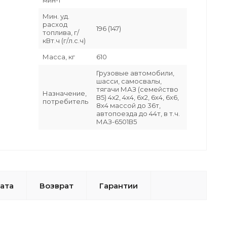
Мин. уд.
расход
196 (147)
топлива, г/
кВт.ч (г/л.с.ч)
Масса, кг
610
Грузовые автомобили,
шасси, самосвалы,
тягачи МАЗ (семейство
Назначение,
В5) 4х2, 4х4, 6х2, 6х4, 6х6,
потребитель
8х4 массой до 36т,
автопоезда до 44т, в т.ч.
МАЗ-6501В5
ата
Возврат
Гарантии