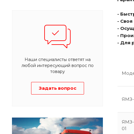
- Быс
- Сво
- Осу
- Про
- Для
Наши специалисты ответят на
любой интересующий вопрос по
товару
Мод
Задать вопрос
ЯМЗ-
ЯМЗ-
01