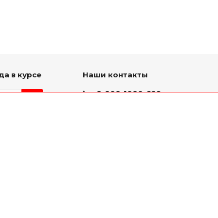
да в курсе
Наши контакты
8-800-1000-629
Круглосуточно
ь на связи
г. Ярославль, пр. Октября
75 к.1(Здание слева от
проходной ЯМЗ)
mail@yarmz76.ru