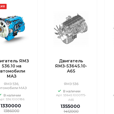
ЦИЯ
игатель ЯМЗ
Двигатель
536.10 на
ЯМЗ-53645.10-
автомобили
А65
МАЗ
ЯМЗ 536,
ЯМЗ 536
втомобили МАЗ
В наличии
В наличии
Арт.
53645.1000175-
Арт.
536.1000186
А65
1330000
1355000
1386000
1412000