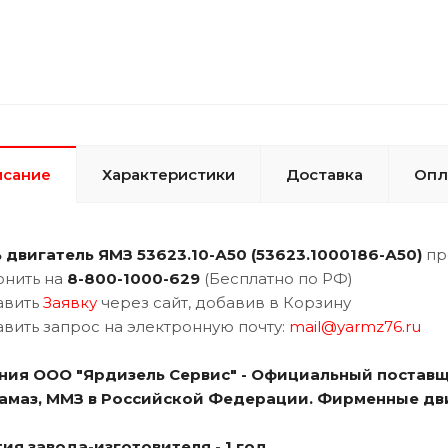
исание
Характеристики
Доставка
Опл
 двигатель ЯМЗ 536
23.10-А50 (
53623.1000186-А50
)
пр
онить на
8-800-1000-629
(Бесплатно по РФ)
авить
Заявку
через сайт, добавив в Корзину
авить запрос на электронную почту:
mail@yarmz76.ru
ния ООО "Ярдизель Сервис" - Официальный поставщ
Камаз, ММЗ в Российской Федерации. Фирменные дв
ия завода-изготовителя - 1 год