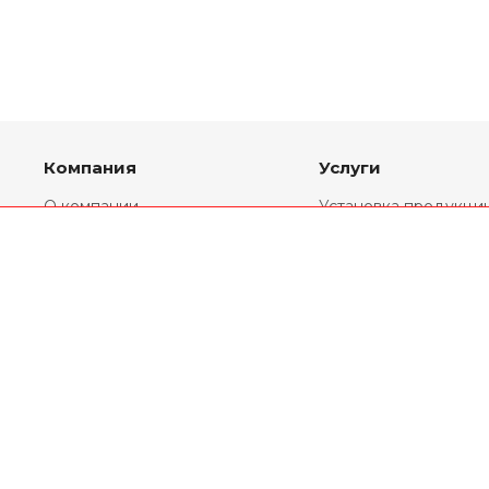
Компания
Услуги
О компании
Установка продукци
Партнеры
Комплекты
переоборудования
Реквизиты
Ремонт двигателей
Новости
Двигатели V6
Статьи
Двигатели V8
География продаж
Двигатели V12
Политика
конфиденциальности