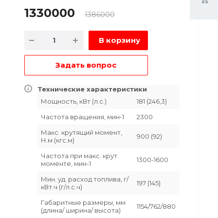
1330000
1386000
В корзину
Задать вопрос
Технические характеристики
Мощность, кВт (л.с.)
181 (246,3)
Частота вращения, мин-1
2300
Макс. крутящий момент,
900 (92)
Н.м (кгс.м)
Частота при макс. крут.
1300-1600
моменте, мин-1
Мин. уд. расход топлива, г/
197 (145)
кВт.ч (г/л.с.ч)
Габаритные размеры, мм
1154/762/880
(длина/ ширина/ высота)