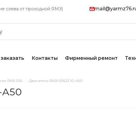
mail@yarmz76.r
ание слева от проходной ЯМЗ)
 заказать
Контакты
Фирменный ремонт
Тех
ели ЯМЗ 536
Двигатель ЯМЗ-53623.10-А50
-А50