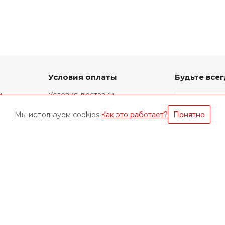
Условия оплаты
Будьте всег
и
Условия доставки
Фирменный ремонт
Мы используем cookies.
Как это работает?
Понятно
Техническая информация
Оставайтес