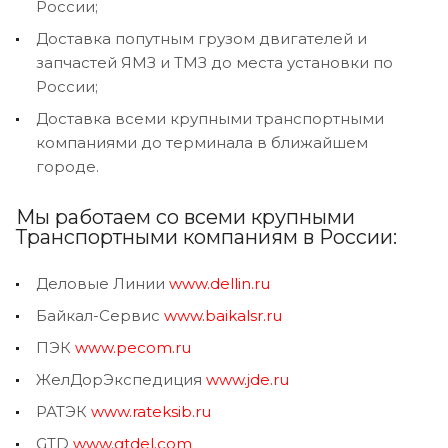
России;
Доставка попутным грузом двигателей и
запчастей ЯМЗ и ТМЗ до места установки по
России;
Доставка всеми крупными транспортными
компаниями до терминала в ближайшем
городе.
Мы работаем со всеми крупными
Транспортными компаниям в России:
Деловые Линии
www.dellin.ru
Байкал-Сервис
www.baikalsr.ru
ПЭК
www.pecom.ru
ЖелДорЭкспедиция
www.jde.ru
РАТЭК
www.rateksib.ru
GTD
www.gtdel.com