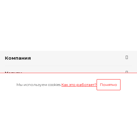
Компания
Услуги
Мы используем cookies.
Как это работает?
Понятно
Условия оплаты
Будьте всегда в курсе