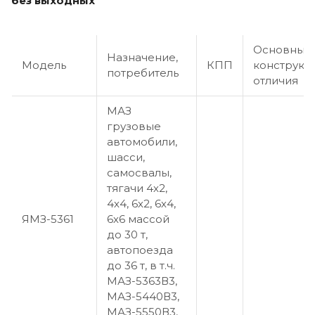
без выходных
Основные
Назначение,
Модель
КПП
конструкт
потребитель
отличия
МАЗ
грузовые
автомобили,
шасси,
самосвалы,
тягачи 4х2,
4х4, 6х2, 6х4,
ЯМЗ-5361
6х6 массой
до 30 т,
автопоезда
до 36 т, в т.ч.
МАЗ-5363В3,
МАЗ-5440В3,
МАЗ-5550В3,