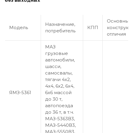
без выходных
Основные
Назначение,
Модель
КПП
конструкт
потребитель
отличия
МАЗ
грузовые
автомобили,
шасси,
самосвалы,
тягачи 4х2,
4х4, 6х2, 6х4,
ЯМЗ-5361
6х6 массой
до 30 т,
автопоезда
до 36 т, в т.ч.
МАЗ-5363В3,
МАЗ-5440В3,
МАЗ-5550В3,