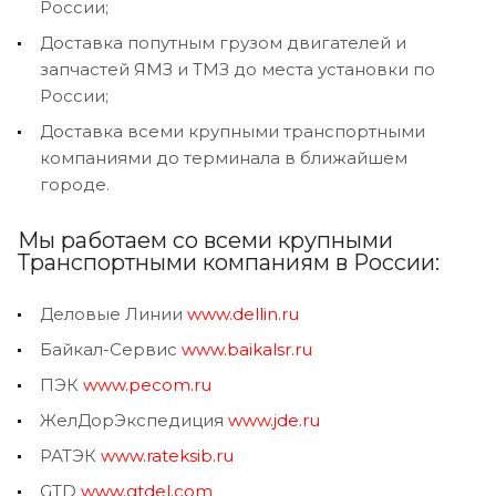
России;
Доставка попутным грузом двигателей и
запчастей ЯМЗ и ТМЗ до места установки по
России;
Доставка всеми крупными транспортными
компаниями до терминала в ближайшем
городе.
Мы работаем со всеми крупными
Транспортными компаниям в России:
Деловые Линии
www.dellin.ru
Байкал-Сервис
www.baikalsr.ru
ПЭК
www.pecom.ru
ЖелДорЭкспедиция
www.jde.ru
РАТЭК
www.rateksib.ru
GTD
www.gtdel.com