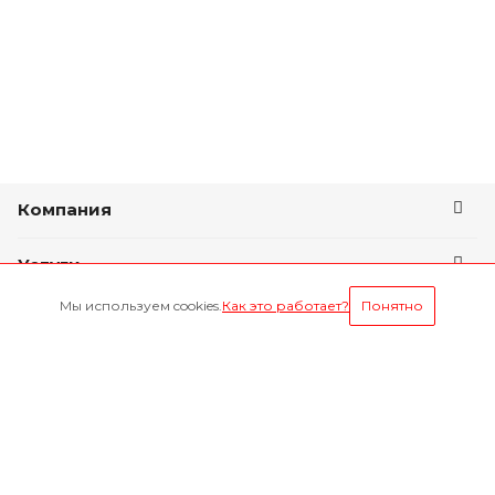
Компания
Услуги
Мы используем cookies.
Как это работает?
Понятно
Условия оплаты
Будьте всегда в курсе