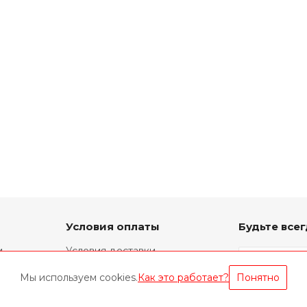
Условия оплаты
Будьте всег
и
Условия доставки
Фирменный ремонт
Мы используем cookies.
Как это работает?
Понятно
Техническая информация
Оставайтес