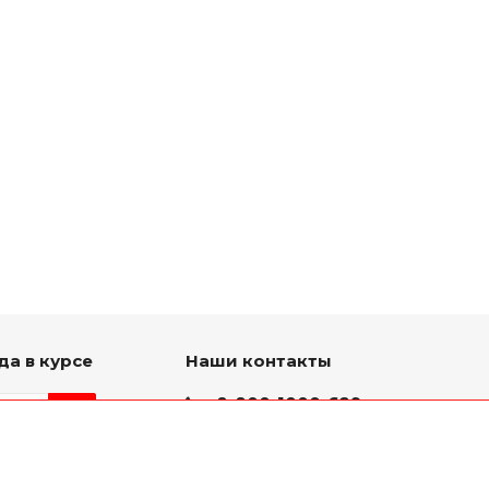
да в курсе
Наши контакты
8-800-1000-629
Круглосуточно
ь на связи