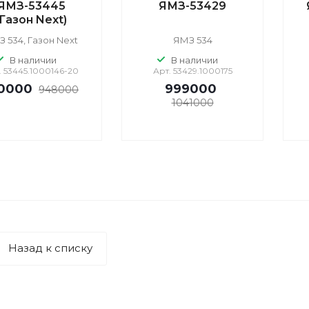
ЯМЗ-53445
ЯМЗ-53429
(Газон Next)
 534, Газон Next
ЯМЗ 534
В наличии
В наличии
.
53445.1000146-20
Арт.
53429.1000175
0000
999000
948000
1041000
Назад к списку