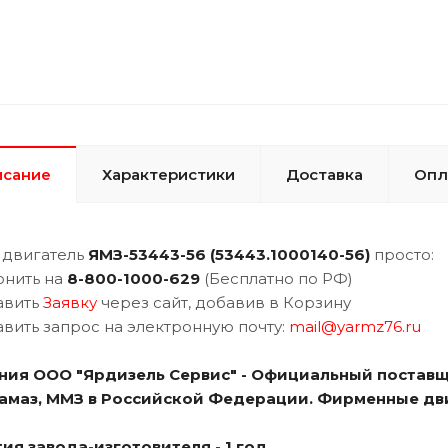
исание
Характеристики
Доставка
Опл
 двигатель
ЯМЗ-
53443-56 (53443.1000140-56)
просто:
онить на
8-800-1000-629
(Бесплатно по РФ)
авить
Заявку
через сайт, добавив в Корзину
авить запрос на электронную почту:
mail@yarmz76.ru
ния ООО "Ярдизель Сервис" - Официальный поставщ
Камаз, ММЗ в Российской Федерации. Фирменные дв
ия завода-изготовителя - 1 год