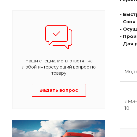
- Быс
- Сво
- Осу
- Про
- Для
Наши специалисты ответят на
любой интересующий вопрос по
Мод
товару
Задать вопрос
ЯМЗ-
10