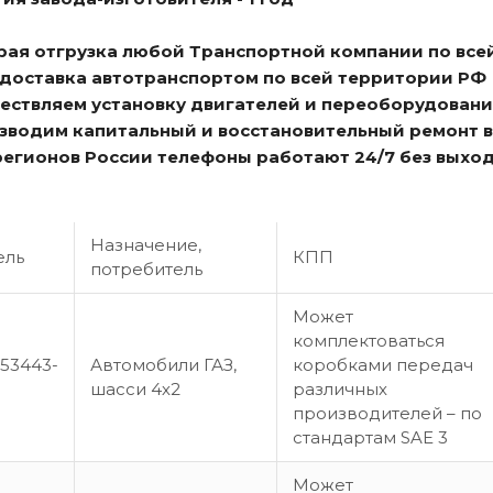
трая отгрузка любой Транспортной компании по все
я доставка автотранспортом по всей территории РФ
ществляем установку двигателей и переоборудовани
изводим капитальный и восстановительный ремонт 
 регионов России телефоны работают 24/7 без выхо
Назначение,
ель
КПП
потребитель
Может
комплектоваться
53443-
Автомобили ГАЗ,
коробками передач
шасси 4х2
различных
производителей – по
стандартам SAE 3
Может