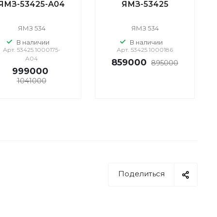
ЯМЗ-53425-А04
ЯМЗ-53425
ЯМЗ 534
ЯМЗ 534
В наличии
В наличии
Арт.
53425.1000175-
Арт.
53425.1000186
А04
859000
895000
999000
1041000
Поделиться