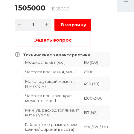
1505000
1568000
В корзину
Задать вопрос
Технические характеристики
Мощность, кВт (л.с.)
110 (150)
Частота вращения, мин-1
2300
Макс. крутящий момент,
490 (50)
Н.м (кгс.м)
Частота при макс. крут.
1200-2100
моменте, мин-1
Мин. уд. расход топлива, г/
197(145)
кВт.ч (г/л.с.ч)
Габаритные размеры, мм
890/720/970
(длина/ ширина/ высота)