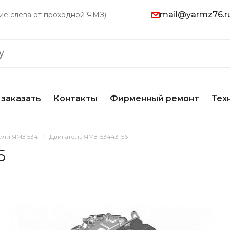
mail@yarmz76.r
ание слева от проходной ЯМЗ)
 заказать
Контакты
Фирменный ремонт
Тех
ели ЯМЗ 534
Двигатель ЯМЗ-53443-56
6