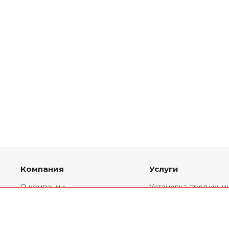
Компания
Услуги
О компании
Установка продукци
Партнеры
Комплекты
переоборудования
Реквизиты
Ремонт двигателей