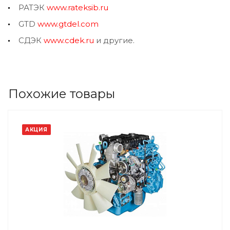
РАТЭК
www.rateksib.ru
GTD
www.gtdel.com
СДЭК
www.cdek.ru
и другие.
Похожие товары
АКЦИЯ