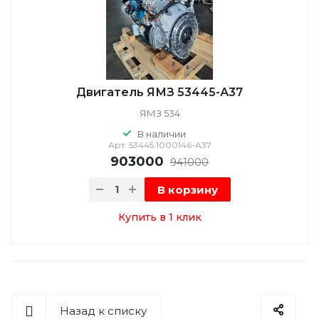
Двигатель ЯМЗ 53445-А37
ЯМЗ 534
В наличии
Арт.
53445.1000146-А37
903000
941000
В корзину
Купить в 1 клик
Назад к списку