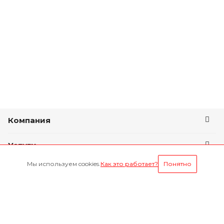
Компания
Услуги
Мы используем cookies.
Как это работает?
Понятно
Условия оплаты
Будьте всегда в курсе