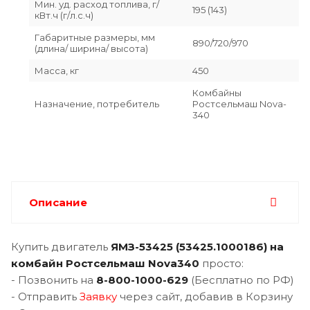
Мин. уд. расход топлива, г/
195 (143)
кВт.ч (г/л.с.ч)
Габаритные размеры, мм
890/720/970
(длина/ ширина/ высота)
Масса, кг
450
Комбайны
Назначение, потребитель
Ростсельмаш Nova-
340
Описание
Купить двигатель
ЯМЗ-
53425 (53425.1000186) на
комбайн Ростсельмаш Nova340
просто:
- Позвонить на
8-800-1000-629
(Бесплатно по РФ)
- Отправить
Заявку
через сайт, добавив в Корзину