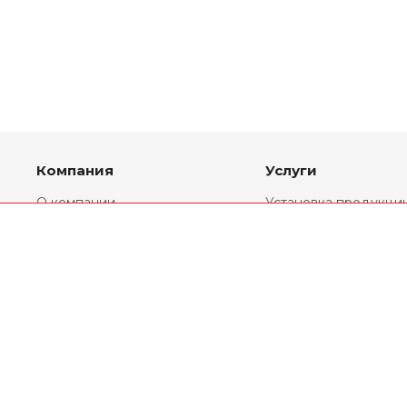
Компания
Услуги
О компании
Установка продукци
Партнеры
Комплекты
переоборудования
Реквизиты
Ремонт двигателей
Новости
Двигатели V6
Статьи
Двигатели V8
География продаж
Двигатели V12
Политика
конфиденциальности