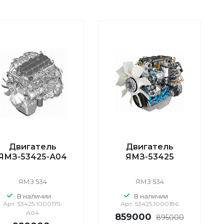
Двигатель
Двигатель
ЯМЗ-53425-А04
ЯМЗ-53425
ЯМЗ 534
ЯМЗ 534
В наличии
В наличии
Арт.
53425.1000175-
Арт.
53425.1000186
А04
859000
895000