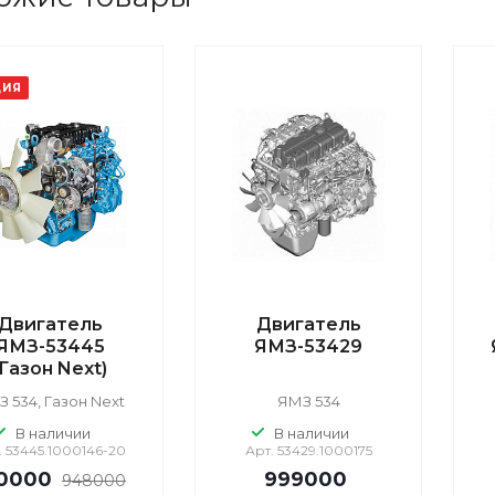
ЦИЯ
Двигатель
Двигатель
ЯМЗ-53445
ЯМЗ-53429
(Газон Next)
 534, Газон Next
ЯМЗ 534
В наличии
В наличии
.
53445.1000146-20
Арт.
53429.1000175
0000
999000
948000