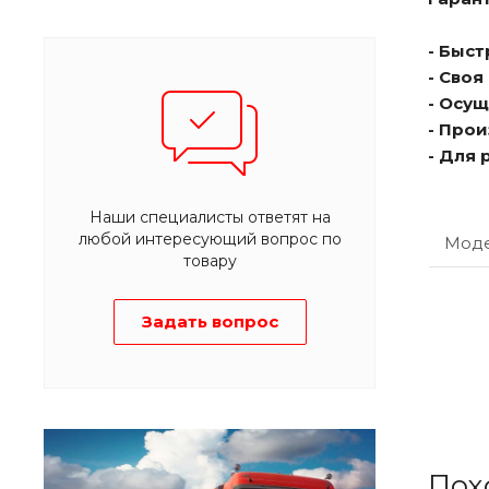
- Быс
- Сво
- Осу
- Про
- Для
Наши специалисты ответят на
любой интересующий вопрос по
Мод
товару
Задать вопрос
Пох