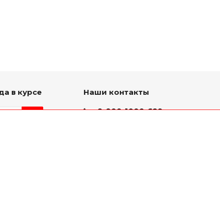
да в курсе
Наши контакты
8-800-1000-629
Круглосуточно
ь на связи
г. Ярославль, пр. Октября
75 к.1(Здание слева от
проходной ЯМЗ)
mail@yarmz76.ru