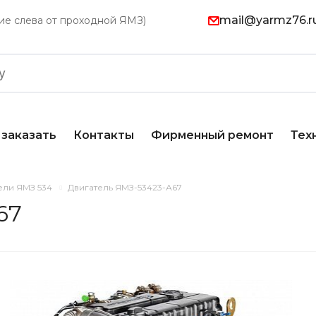
mail@yarmz76.r
ание слева от проходной ЯМЗ)
 заказать
Контакты
Фирменный ремонт
Тех
ели ЯМЗ 534
Двигатель ЯМЗ-53423-А67
67