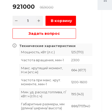
921000
959000
В корзину
Задать вопрос
Технические характеристики
Мощность, кВт (л.с.)
125 (170)
Частота вращения, мин-1
2300
Макс. крутящий момент,
664 (67,7)
Н.м (кгс.м)
Частота при макс. крут.
1200-1600
моменте, мин-1
Мин. уд. расход топлива, г/
195 (143)
кВт.ч (г/л.с.ч)
Габаритные размеры, мм
886/717/940
(длина/ ширина/ высота)