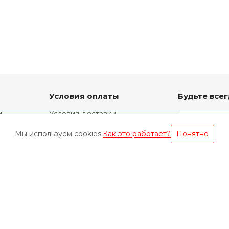
Условия оплаты
Будьте всег
и
Условия доставки
Фирменный ремонт
Мы используем cookies.
Как это работает?
Понятно
Техническая информация
Оставайтес