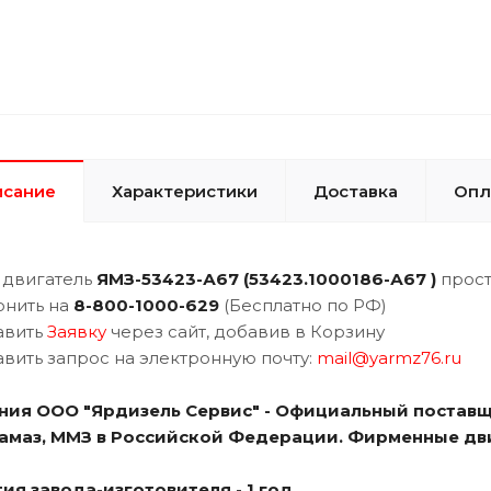
исание
Характеристики
Доставка
Опл
 двигатель
ЯМЗ-
53423-А67 (53423.1000186-А67 )
прост
онить на
8-800-1000-629
(Бесплатно по РФ)
авить
Заявку
через сайт, добавив в Корзину
авить запрос на электронную почту:
mail@yarmz76.ru
ния ООО "Ярдизель Сервис" - Официальный поставщ
Камаз, ММЗ в Российской Федерации. Фирменные дв
ия завода-изготовителя - 1 год