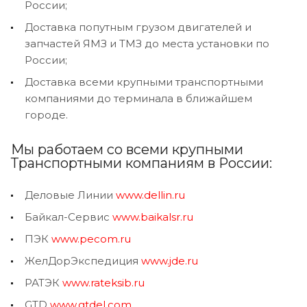
России;
Доставка попутным грузом двигателей и
запчастей ЯМЗ и ТМЗ до места установки по
России;
Доставка всеми крупными транспортными
компаниями до терминала в ближайшем
городе.
Мы работаем со всеми крупными
Транспортными компаниям в России:
Деловые Линии
www.dellin.ru
Байкал-Сервис
www.baikalsr.ru
ПЭК
www.pecom.ru
ЖелДорЭкспедиция
www.jde.ru
РАТЭК
www.rateksib.ru
GTD
www.gtdel.com