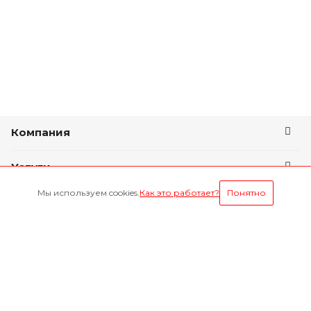
Компания
Услуги
Мы используем cookies.
Как это работает?
Понятно
Условия оплаты
Будьте всегда в курсе