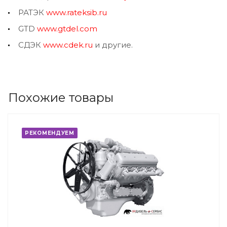
РАТЭК
www.rateksib.ru
GTD
www.gtdel.com
СДЭК
www.cdek.ru
и другие.
Похожие товары
РЕКОМЕНДУЕМ