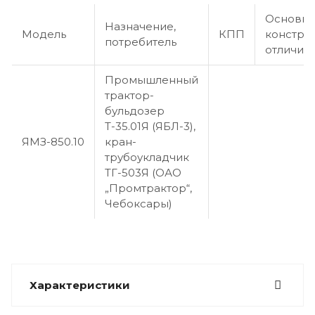
Основн
Назначение,
Модель
КПП
констру
потребитель
отличия
Промышленный
трактор-
бульдозер
Т-35.01Я (ЯБЛ-3),
ЯМЗ-850.10
кран-
трубоукладчик
ТГ-503Я (ОАО
„Промтрактор“,
Чебоксары)
Характеристики