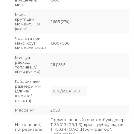
мин-1
Макс.
крутящий
2685 (274)
момент, Н.м
(кгс.м)
Частота при
макс. крут.
1300-1500
моменте, мин-1
Мин. уд.
расход
211 (155)*
топлива, г/
кВт.ч (г/л.с.ч)
Габаритные
размеры, мм
(длина/
1910/1230/1300
ширина/
высота)
Масса, кг
2050
Промышленный трактор-бульдозер
Назначение,
Т-35.01Я (ЯБЛ-3), кран-трубоукладчик
потребитель
ТГ-503Я (ОАО „Промтрактор“,
Чебоксары)