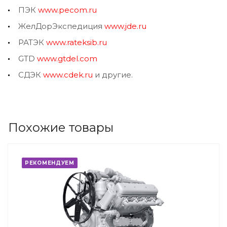
ПЭК
www.pecom.ru
ЖелДорЭкспедиция
www.jde.ru
РАТЭК
www.rateksib.ru
GTD
www.gtdel.com
СДЭК
www.cdek.ru
и другие.
Похожие товары
РЕКОМЕНДУЕМ