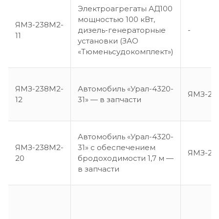
Электроагрегаты АД100
мощностью 100 кВт,
ЯМЗ-238М2-
дизель-генераторные
-
11
установки (ЗАО
«Тюменьсудокомплект»)
ЯМЗ-238М2-
Автомобиль «Урал-4320-
ЯМЗ-23
12
31» — в запчасти
Автомобиль «Урал-4320-
ЯМЗ-238М2-
31» с обеспечением
ЯМЗ-23
20
бродоходимости 1,7 м —
в запчасти