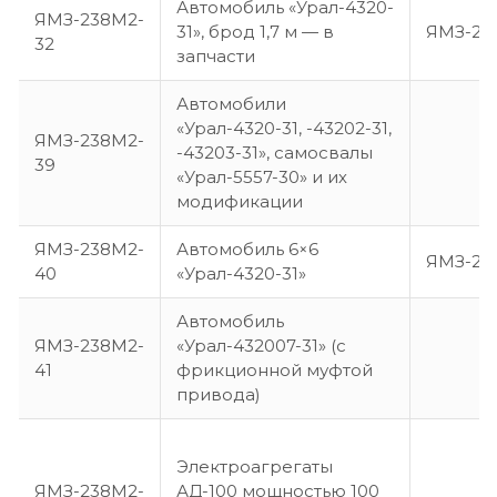
Автомобиль «Урал-4320-
ЯМЗ-238М2-
31», брод 1,7 м — в
ЯМЗ-23
32
запчасти
Автомобили
«Урал-4320-31, -43202-31,
ЯМЗ-238М2-
-43203-31», самосвалы
39
«Урал-5557-30» и их
модификации
ЯМЗ-238М2-
Автомобиль 6×6
ЯМЗ-23
40
«Урал-4320-31»
Автомобиль
ЯМЗ-238М2-
«Урал-432007-31» (с
41
фрикционной муфтой
привода)
Электроагрегаты
ЯМЗ-238М2-
АД-100 мощностью 100