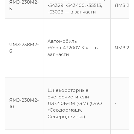
ЯМЗ-238М2-
-54329, -543400, -55513,
ЯМЗ 23
5
-63038 — в запчасти
Автомобиль
ЯМЗ-238М2-
«Урал-432007-31» — в
ЯМЗ 23
6
запчасти
Шнекороторные
снегоочистители
ЯМЗ-238М2-
ДЭ-210Б-1М (-ЗМ) (ОАО
-
10
«Севдормаш»,
Северодвинск)