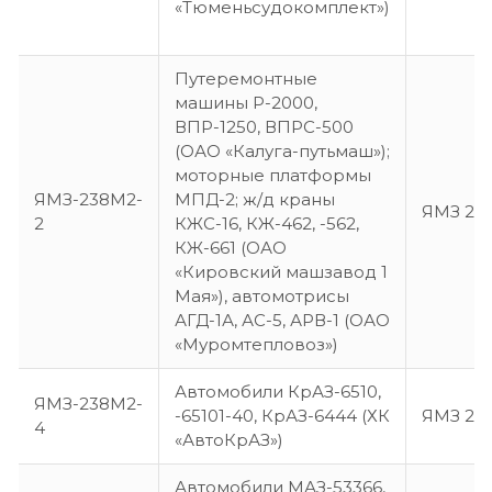
«Тюменьсудокомплект»)
Путеремонтные
машины Р-2000,
ВПР-1250, ВПРС-500
(ОАО «Калуга-путьмаш»);
моторные платформы
ЯМЗ-238М2-
МПД-2; ж/д краны
ЯМЗ 23
2
КЖС-16, КЖ-462, -562,
КЖ-661 (ОАО
«Кировский машзавод 1
Мая»), автомотрисы
АГД-1А, АС-5, АРВ-1 (ОАО
«Муромтепловоз»)
Автомобили КрАЗ-6510,
ЯМЗ-238М2-
-65101-40, КрАЗ-6444 (ХК
ЯМЗ 23
4
«АвтоКрАЗ»)
Автомобили МАЗ-53366,