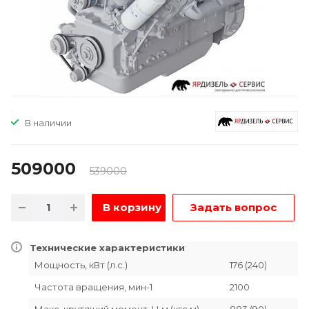
В наличии
509000
539000
В корзину
Задать вопрос
Технические характеристики
Мощность, кВт (л.с.)
176 (240)
Частота вращения, мин-1
2100
Макс. крутящий момент, Н.м (кгс.м)
883 (90)