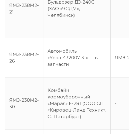
Бульдозер ДЗ-240С
ЯМЗ-238М2-
(ЗАО «ЧСДМ»,
-
21
Челябинск)
Автомобиль
ЯМЗ-238М2-
«Урал-432007-31» — в
ЯМЗ-23
26
запчасти
Комбайн
кормоуборочный
ЯМЗ-238М2-
«Марал» Е-281 (ООО СП
-
30
«Кировец-Ланд Техник»,
С.-Петербург)