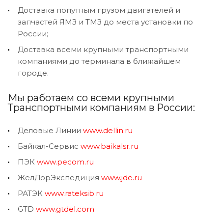
Доставка попутным грузом двигателей и
запчастей ЯМЗ и ТМЗ до места установки по
России;
Доставка всеми крупными транспортными
компаниями до терминала в ближайшем
городе.
Мы работаем со всеми крупными
Транспортными компаниям в России:
Деловые Линии
www.dellin.ru
Байкал-Сервис
www.baikalsr.ru
ПЭК
www.pecom.ru
ЖелДорЭкспедиция
www.jde.ru
РАТЭК
www.rateksib.ru
GTD
www.gtdel.com