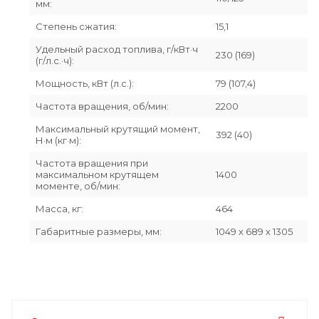
мм:
Степень сжатия:
15,1
Удельный расход топлива, г/кВт·ч
230 (169)
(г/л.с.·ч):
Мощность, кВт (л.с.):
79 (107,4)
Частота вращения, об/мин:
2200
Максимальный крутящий момент,
392 (40)
Н·м (кг·м):
Частота вращения при
максимальном крутящем
1400
моменте, об/мин:
Масса, кг:
464
Габаритные размеры, мм:
1049 х 689 х 1305