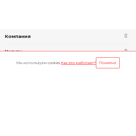
Компания
Услуги
Мы используем cookies.
Как это работает?
Понятно
Условия оплаты
Будьте всегда в курсе
Оставайтесь на связи