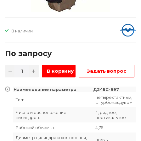
В наличии
По зап
р
осу
В корзину
Задать вопрос
Наименование параметра
Д245С-997
четырехтактный,
Тип:
с турбонаддувом
Число и расположение
4, рядное,
цилиндров:
вертикальное
Рабочий объем, л:
4,75
Диаметр цилиндра и ход поршня,
110/125