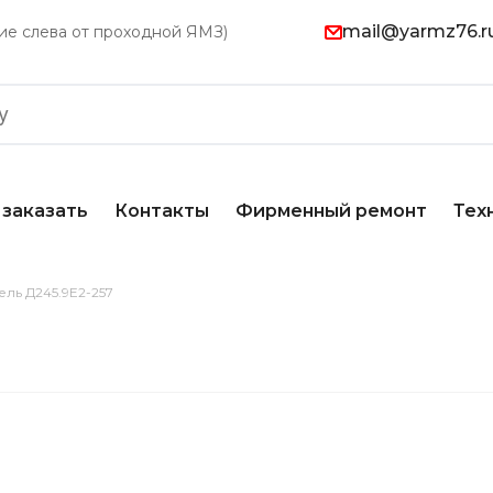
mail@yarmz76.r
ание слева от проходной ЯМЗ)
 заказать
Контакты
Фирменный ремонт
Тех
ель Д245.9Е2-257