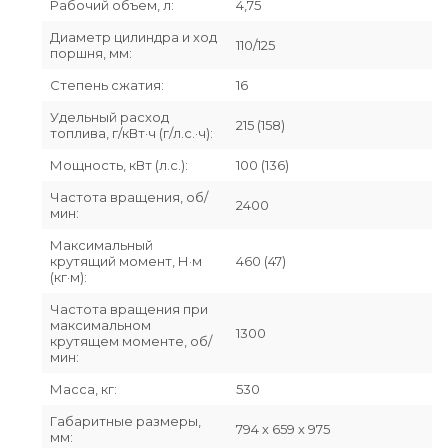
Рабочий объем, л:
4,75
Диаметр цилиндра и ход
110/125
поршня, мм:
Степень сжатия:
16
Удельный расход
215 (158)
топлива, г/кВт·ч (г/л.с.·ч):
Мощность, кВт (л.с.):
100 (136)
Частота вращения, об/
2400
мин:
Максимальный
крутящий момент, Н·м
460 (47)
(кг·м):
Частота вращения при
максимальном
1300
крутящем моменте, об/
мин:
Масса, кг:
530
Габаритные размеры,
794 х 659 х 975
мм: