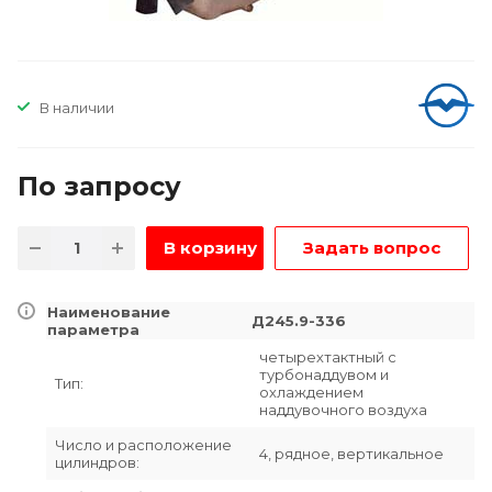
В наличии
По зап
р
осу
В корзину
Задать вопрос
Наименование
Д245.9-336
параметра
четырехтактный с
турбонаддувом и
Тип:
охлаждением
наддувочного воздуха
Число и расположение
4, рядное, вертикальное
цилиндров: