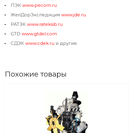
ПЭК
www.pecom.ru
ЖелДорЭкспедиция
www.jde.ru
РАТЭК
www.rateksib.ru
GTD
www.gtdel.com
СДЭК
www.cdek.ru
и другие.
Похожие товары