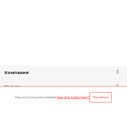
Компания
Услуги
Мы используем cookies.
Как это работает?
Понятно
Условия оплаты
Будьте всегда в курсе