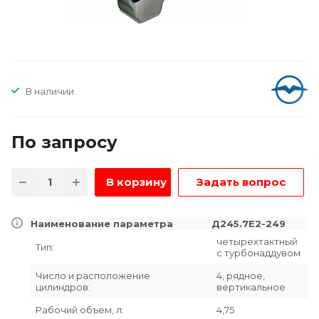
В наличии
По зап
р
осу
В корзину
Задать вопрос
Наименование параметра
Д245.7Е2-249
четырехтактный
Тип:
с турбонаддувом
Число и расположение
4, рядное,
цилиндров:
вертикальное
Рабочий объем, л:
4,75