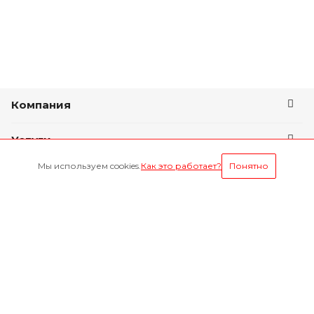
Компания
Услуги
Мы используем cookies.
Как это работает?
Понятно
Условия оплаты
Будьте всегда в курсе
Оставайтесь на связи