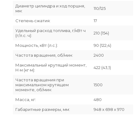
Диаметр цилиндра и ход поршня,
110/125
мм:
Степень сжатия:
17
Удельный расход топлива, г/кВт·ч
210 (154)
(г/л.с.·ч):
Мощность, кВт (л.с.):
90 (122,4)
Частота вращения, об/мин:
2400
Максимальный крутящий момент,
422 (43,1)
Н·м (кг·м):
Частота вращения при
максимальном крутящем
1500
моменте, об/мин:
Масса, кг:
480
Габаритные размеры, мм:
948 х 698 х 970