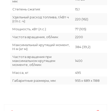
мм:
Степень сжатия:
15,1
Удельный расход топлива, г/кВт·ч
220 (162)
(г/л.с.·ч):
Мощность, кВт (л.с.):
77 (105)
Частота вращения, об/мин:
2200
Максимальный крутящий момент,
384 (39,2)
Н·м (кг·м):
Частота вращения при
максимальном крутящем
1400
моменте, об/мин:
Масса, кг:
495
Габаритные размеры, мм:
955 х 689 х 1188