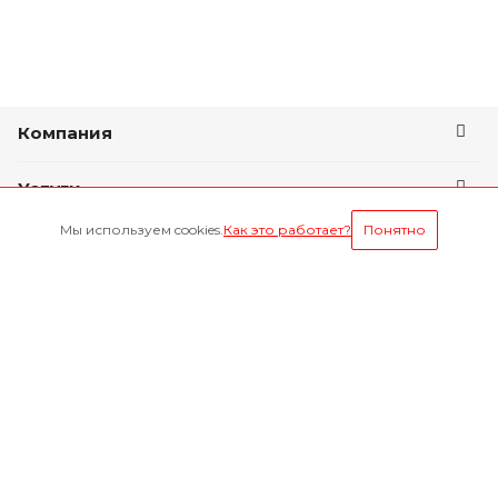
Компания
Услуги
Мы используем cookies.
Как это работает?
Понятно
Условия оплаты
Будьте всегда в курсе
Оставайтесь на связи