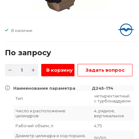
В наличии
По зап
р
осу
В корзину
Задать вопрос
Наименование параметра
Д245-174
четырехтактный,
Тип:
с турбонаддувом
Число и расположение
4, рядное,
цилиндров:
вертикальное
Рабочий объем, л:
4,75
Диаметр цилиндра и ход поршня,
110/125