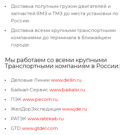
Доставка попутным грузом двигателей и
запчастей ЯМЗ и ТМЗ до места установки по
России;
Доставка всеми крупными транспортными
компаниями до терминала в ближайшем
городе.
Мы работаем со всеми крупными
Транспортными компаниям в России:
Деловые Линии
www.dellin.ru
Байкал-Сервис
www.baikalsr.ru
ПЭК
www.pecom.ru
ЖелДорЭкспедиция
www.jde.ru
РАТЭК
www.rateksib.ru
GTD
www.gtdel.com