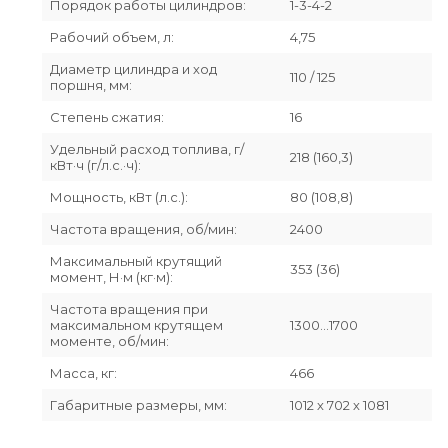
Порядок работы цилиндров:
1-3-4-2
Рабочий объем, л:
4,75
Диаметр цилиндра и ход
110 / 125
поршня, мм:
Степень сжатия:
16
Удельный расход топлива, г/
218 (160,3)
кВт·ч (г/л.с.·ч):
Мощность, кВт (л.с.):
80 (108,8)
Частота вращения, об/мин:
2400
Максимальный крутящий
353 (36)
момент, Н·м (кг·м):
Частота вращения при
максимальном крутящем
1300…1700
моменте, об/мин:
Масса, кг:
466
Габаритные размеры, мм:
1012 х 702 х 1081