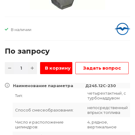
В наличии
По зап
р
осу
В корзину
Задать вопрос
Наименование параметра
Д245.12С-230
четырехтактный, с
Тип:
турбонаддувом
непосредственный
Способ смесеобразования:
впрыск топлива
Число и расположение
4, рядное,
цилиндров:
вертикальное