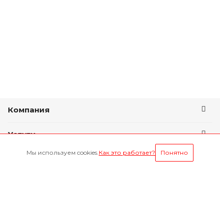
Компания
Услуги
Мы используем cookies.
Как это работает?
Понятно
Условия оплаты
Будьте всегда в курсе