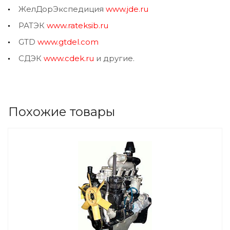
ЖелДорЭкспедиция
www.jde.ru
РАТЭК
www.rateksib.ru
GTD
www.gtdel.com
СДЭК
www.cdek.ru
и другие.
Похожие товары