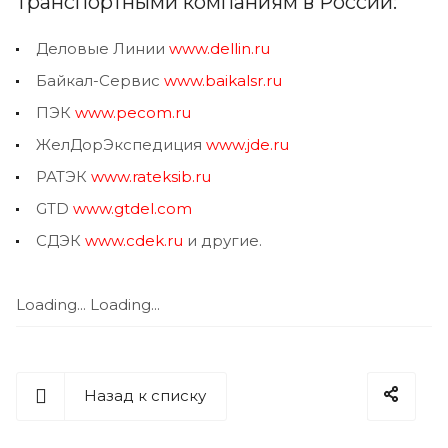
Транспортными компаниям в России:
Деловые Линии
www.dellin.ru
Байкал-Сервис
www.baikalsr.ru
ПЭК
www.pecom.ru
ЖелДорЭкспедиция
www.jde.ru
РАТЭК
www.rateksib.ru
GTD
www.gtdel.com
СДЭК
www.cdek.ru
и другие.
Loading...
Loading...
Назад к списку