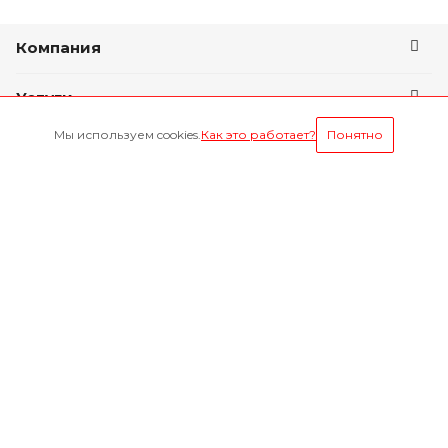
Компания
Услуги
Мы используем cookies.
Как это работает?
Понятно
Условия оплаты
Оставайтесь на связи
Наши контакты
8-800-1000-629
Круглосуточно
г. Ярославль, пр. Октября 75 к.1(Здание слева от
проходной ЯМЗ)
mail@yarmz76.ru