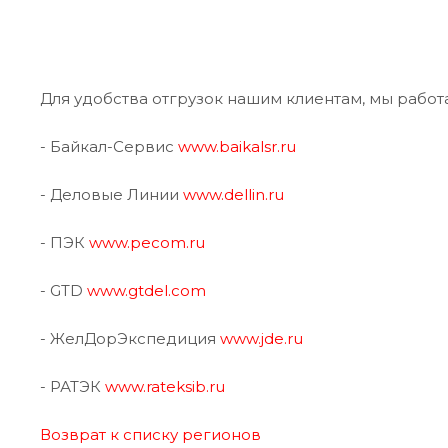
Для удобства отгрузок нашим клиентам, мы раб
- Байкал-Сервис
www.baikalsr.ru
- Деловые Линии
www.dellin.ru
- ПЭК
www.pecom.ru
- GTD
www.gtdel.com
- ЖелДорЭкспедиция
www.jde.ru
- РАТЭК
www.rateksib.ru
Возврат к списку регионов