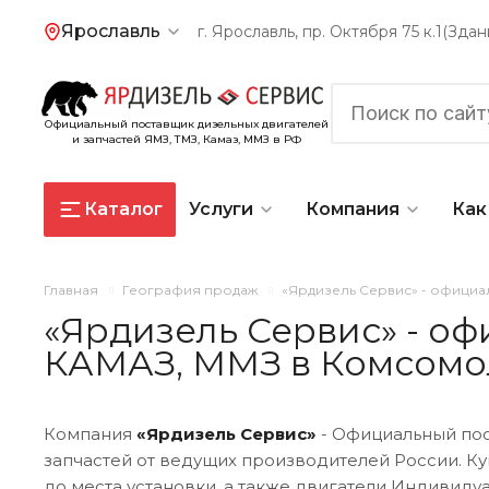
Ярославль
г. Ярославль, пр. Октября 75 к.1(Зд
Официальный поставщик дизельных двигателей
и запчастей ЯМЗ, ТМЗ, Камаз, ММЗ в РФ
Каталог
Услуги
Компания
Как
Главная
География продаж
«Ярдизель Сервис» - официа
«Ярдизель Сервис» - оф
КАМАЗ, ММЗ в Комсомо
Компания
«Ярдизель Сервис»
- Официальный по
запчастей от ведущих производителей России. Ку
до места установки, а также двигатели Индивид