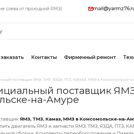
mail@yarmz76.r
ание слева от проходной ЯМЗ)
 заказать
Контакты
Фирменный ремонт
Тех
льный поставщик ЯМЗ, ТМЗ, ЯЗДА, ПТЗ, КАМАЗ, ММЗ в Комсомольске-
ициальный поставщик ЯМЗ,
льске-на-Амуре
ставщик
ЯМЗ, ТМЗ, Камаз, ММ
З
в Комсомольске-на-Ам
пить двигатель ЯМЗ и запчасти ЯМЗ, ТМЗ, ЯЗДА, ПТЗ, 
уальной сборки, Комплекты переоборудования и Дизел