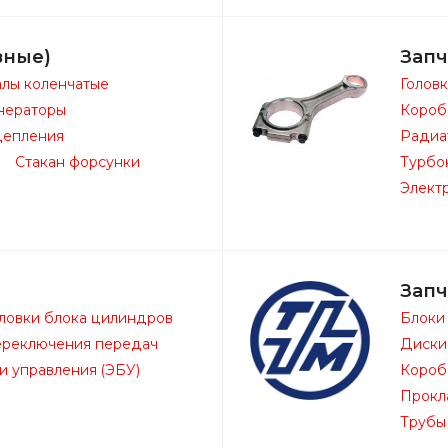
зные)
Запч
лы коленчатые
Голов
нераторы
Короб
цепления
Радиа
Стакан форсунки
Турбо
Элект
Запч
ловки блока цилиндров
Блоки
ереключения передач
Диски
и управления (ЭБУ)
Короб
Прокл
Трубы