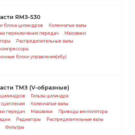
асти ЯМЗ-530
ки блока цилиндров
Коленчатые валы
ки переключения передач
Маховики
торы
Распределительные валы
компрессоры
ронные блоки управления(эбу)
асти ТМЗ (V-образные)
 цилиндров
Гильзы цилиндра
 сцепления
Коленчатые валы
ки передач
Маховики
Приводы вентилятора
адки
Радиаторы
Распределительные валы
Фильтры