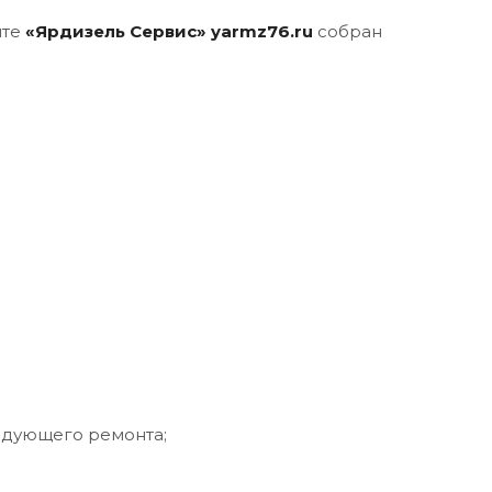
йте
«Ярдизель Сервис» yarmz76.ru
собран
едующего ремонта;