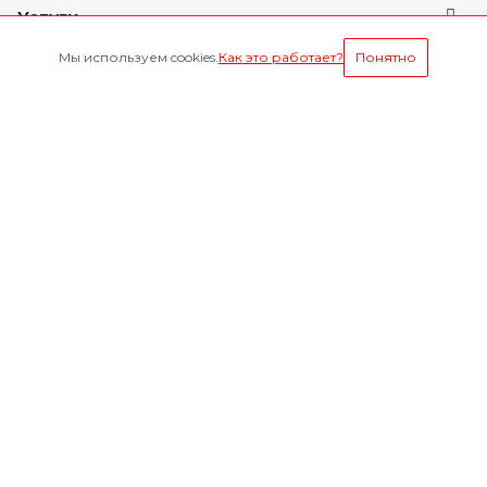
Услуги
Мы используем cookies.
Как это работает?
Понятно
Условия оплаты
Будьте всегда в курсе
Оставайтесь на связи
Наши контакты
8-800-1000-629
Круглосуточно
г. Ярославль, пр. Октября 75 к.1(Здание слева от