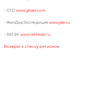
- GTD
www.gtdel.com
- ЖелДорЭкспедиция
www.jde.ru
- РАТЭК
www.rateksib.ru
Возврат к списку регионов