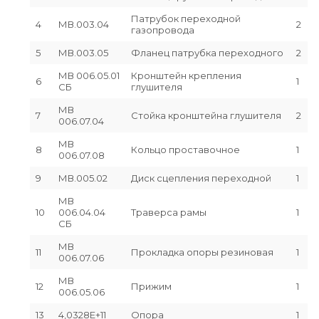
Патрубок переходной
4
МВ.003.04
2
газопровода
5
МВ.003.05
Фланец патрубка переходного
2
МВ 006.05.01
Кронштейн крепления
6
1
СБ
глушителя
МВ
7
Стойка кронштейна глушителя
2
006.07.04
МВ
8
Кольцо проставочное
1
006.07.08
9
МВ.005.02
Диск сцепления переходной
1
МВ
10
006.04.04
Траверса рамы
1
СБ
МВ
11
Прокладка опоры резиновая
1
006.07.06
МВ
12
Прижим
1
006.05.06
13
4,0328E+11
Опора
1