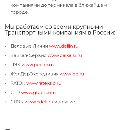
компаниями до терминала в ближайшем
городе.
Мы работаем со всеми крупными
Транспортными компаниям в России:
Деловые Линии
www.dellin.ru
Байкал-Сервис
www.baikalsr.ru
ПЭК
www.pecom.ru
ЖелДорЭкспедиция
www.jde.ru
РАТЭК
www.rateksib.ru
GTD
www.gtdel.com
СДЭК
www.cdek.ru
и другие.