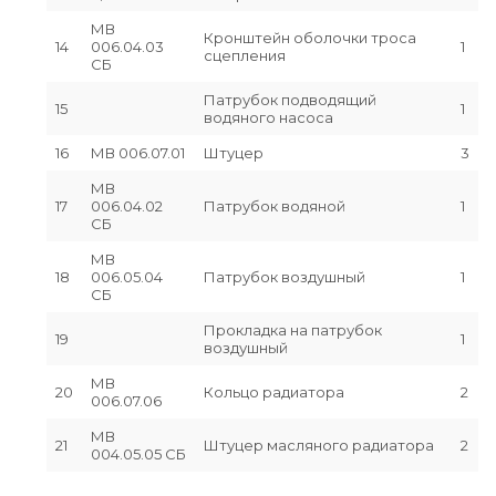
МВ
Кронштейн оболочки троса
14
006.04.03
1
сцепления
СБ
Патрубок подводящий
15
1
водяного насоса
16
МВ 006.07.01
Штуцер
3
МВ
17
006.04.02
Патрубок водяной
1
СБ
МВ
18
006.05.04
Патрубок воздушный
1
СБ
Прокладка на патрубок
19
1
воздушный
МВ
20
Кольцо радиатора
2
006.07.06
МВ
21
Штуцер масляного радиатора
2
004.05.05 СБ