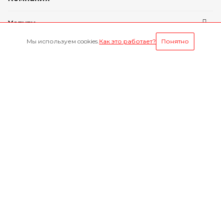
Услуги
Мы используем cookies.
Как это работает?
Понятно
Условия оплаты
Будьте всегда в курсе
Оставайтесь на связи
Наши контакты
8-800-1000-629
Круглосуточно