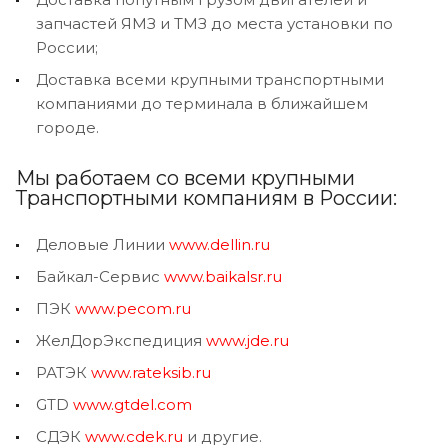
запчастей ЯМЗ и ТМЗ до места установки по
России;
Доставка всеми крупными транспортными
компаниями до терминала в ближайшем
городе.
Мы работаем со всеми крупными
Транспортными компаниям в России:
Деловые Линии
www.dellin.ru
Байкал-Сервис
www.baikalsr.ru
ПЭК
www.pecom.ru
ЖелДорЭкспедиция
www.jde.ru
РАТЭК
www.rateksib.ru
GTD
www.gtdel.com
СДЭК
www.cdek.ru
и другие.