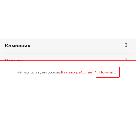
Компания
Услуги
Мы используем cookies.
Как это работает?
Понятно
Условия оплаты
Будьте всегда в курсе
Оставайтесь на связи