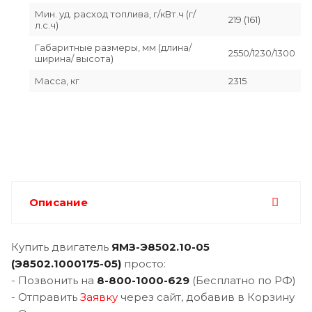
Мин. уд. расход топлива, г/кВт.ч (г/
219 (161)
л.с.ч)
Габаритные размеры, мм (длина/
2550/1230/1300
ширина/ высота)
Масса, кг
2315
Описание
Купить двигатель
ЯМЗ-Э8502.10-05
(
Э8502.1000175-05
)
просто:
- Позвонить на
8-800-1000-629
(Бесплатно по РФ)
- Отправить
Заявку
через сайт, добавив в Корзину