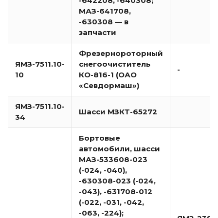
-642208, -640308;
МАЗ-641708,
-630308 — в
запчасти
Фрезернороторный
ЯМЗ-7511.10-
снегоочиститель
-
10
КО-816-1 (ОАО
«Севдормаш»)
ЯМЗ-7511.10-
Шасси МЗКТ-65272
34
Бортовые
автомобили, шасси
МАЗ-533608-023
(-024, -040),
-630308-023 (-024,
-043), -631708-012
(-022, -031, -042,
-063, -224);