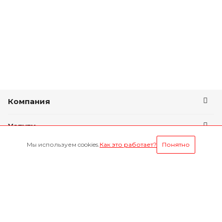
Компания
Услуги
Мы используем cookies.
Как это работает?
Понятно
Условия оплаты
Будьте всегда в курсе