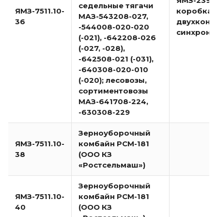
ЯМЗ-239-22
седельные тягачи
ЯМЗ-7511.10-
коробка 
МАЗ-543208-027,
36
двухкону
-544008-020-020
синхрони
(-021), -642208-026
(-027, -028),
-642508-021 (-031),
-640308-020-010
(-020); лесовозы,
сортиментовозы
МАЗ-641708-224,
-630308-229
Зерноуборочный
ЯМЗ-7511.10-
комбайн РСМ-181
38
(ООО КЗ
«Ростсельмаш»)
Зерноуборочный
ЯМЗ-7511.10-
комбайн РСМ-181
40
(ООО КЗ