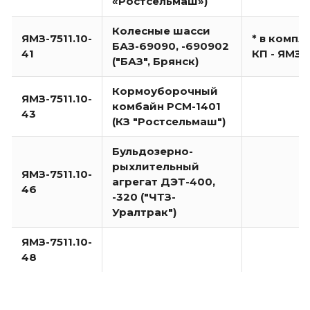
«Ростсельмаш»)
Колесные шасси
ЯМЗ-7511.10-
* в компл
БАЗ-69090, -690902
41
КП - ЯМЗ-
("БАЗ", Брянск)
Кормоуборочный
ЯМЗ-7511.10-
комбайн РСМ-1401
43
(КЗ "Ростсельмаш")
Бульдозерно-
рыхлительный
ЯМЗ-7511.10-
агрегат ДЭТ-400,
46
-320 ("ЧТЗ-
Уралтрак")
ЯМЗ-7511.10-
48