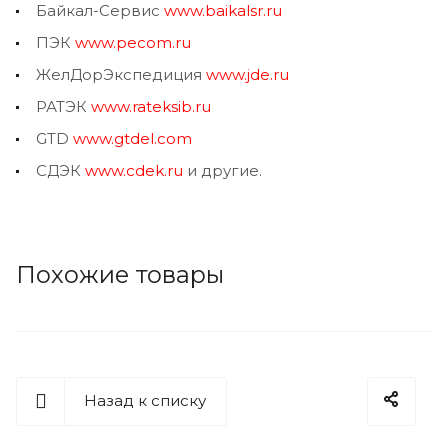
Байкал-Сервис
www.baikalsr.ru
ПЭК
www.pecom.ru
ЖелДорЭкспедиция
www.jde.ru
РАТЭК
www.rateksib.ru
GTD
www.gtdel.com
СДЭК
www.cdek.ru
и другие.
Похожие товары
Назад к списку