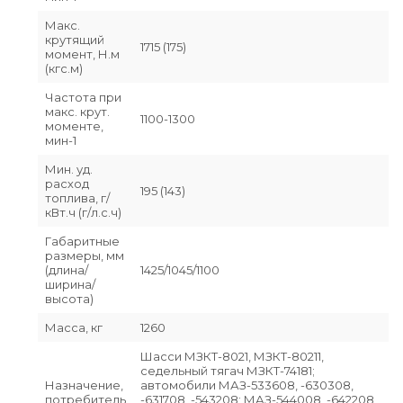
Макс.
крутящий
1715 (175)
момент, Н.м
(кгс.м)
Частота при
макс. крут.
1100-1300
моменте,
мин-1
Мин. уд.
расход
195 (143)
топлива, г/
кВт.ч (г/л.с.ч)
Габаритные
размеры, мм
(длина/
1425/1045/1100
ширина/
высота)
Масса, кг
1260
Шасси МЗКТ-8021, МЗКТ-80211,
седельный тягач МЗКТ-74181;
Назначение,
автомобили МАЗ-533608, -630308,
потребитель
-631708, -543208; МАЗ-544008, -642208,