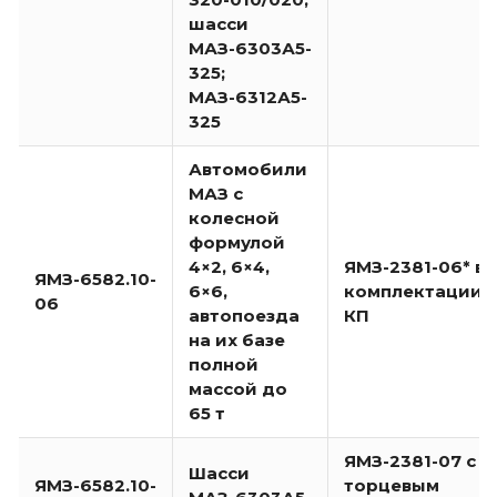
шасси
МАЗ-6303А5-
325;
МАЗ-6312А5-
325
Автомобили
МАЗ с
колесной
формулой
4×2, 6×4,
ЯМЗ-2381-06* в
ЯМЗ-6582.10-
6×6,
комплектации с
06
автопоезда
КП
на их базе
полной
массой до
65 т
ЯМЗ-2381-07 с
Шасси
ЯМЗ-6582.10-
торцевым