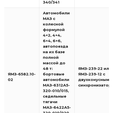
340/341
Автомобили
МАЗ с
колесной
формулой
4×2, 4×4,
6×4, 6×6,
автопоезда
на их базе
полной
массой до
48 т:
ЯМЗ-239-22 или
ЯМЗ-6582.10-
бортовые
ЯМЗ-239-12 с
02
автомобили
двухконусным
МАЗ-6312А5-
синхронизатор
320-010/015,
седельные
тягачи
МАЗ-6422А5-
320-010/020,