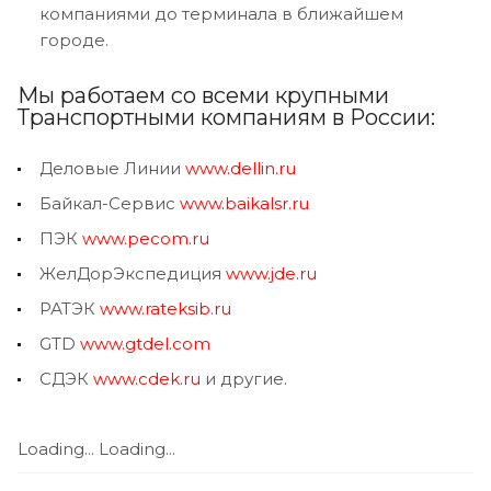
компаниями до терминала в ближайшем
городе.
Мы работаем со всеми крупными
Транспортными компаниям в России:
Деловые Линии
www.dellin.ru
Байкал-Сервис
www.baikalsr.ru
ПЭК
www.pecom.ru
ЖелДорЭкспедиция
www.jde.ru
РАТЭК
www.rateksib.ru
GTD
www.gtdel.com
СДЭК
www.cdek.ru
и другие.
Loading...
Loading...