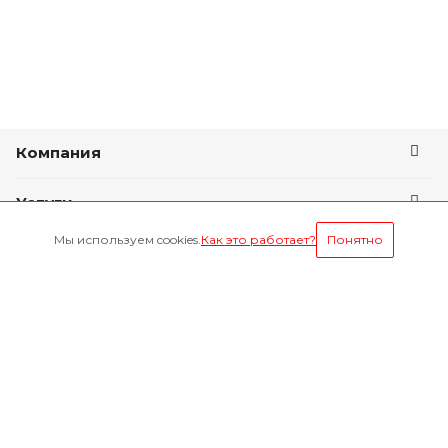
Компания
Услуги
Мы используем cookies.
Как это работает?
Понятно
Условия оплаты
Оставайтесь на связи
Наши контакты
8-800-1000-629