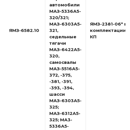
автомобили
МАЗ-5336А5-
320/321;
МАЗ-6303А5-
ЯМЗ-2381-06* в
ЯМЗ-6582.10
321,
комплектации с
седельные
КП
тягачи
МАЗ-6422А5-
320,
самосвалы
МАЗ-5516А5-
372, -375,
-381, -391,
-393, -394,
шасси
МАЗ-6303А5-
325;
МАЗ-6312А5-
325; МА3-
5336А5-