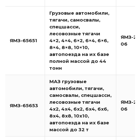
Грузовые автомобили,
тягачи, самосвалы,
спецшасси,
лесовозные тягачи
ЯМЗ-23
ЯМЗ-65651
4×2, 4×4, 6×2, 6×4, 6×6,
06
8×4, 8×8, 10×10,
автопоезда на их базе
полной массой до 44
тонн
МАЗ грузовые
автомобили, тягачи,
самосвалы, спецшасси,
лесовозные тягачи
ЯМЗ-23
ЯМЗ-65653
4х2, 4х4, 6х2, 6х4, 6х6,
06
8х4, 8х8, 10х10,
автопоезда на их базе
массой до 32 т