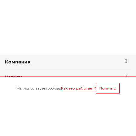
Компания
Услуги
Мы используем cookies.
Как это работает?
Понятно
Условия оплаты
Будьте всегда в курсе