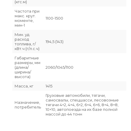
(кгс.м)
Частота при
макс. крут.
1100-1500
моменте,
мин-1
Мин. уд.
расход
194,5 (143)
топлива, г/
кВт.ч (г/л.с.ч)
Габаритные
размеры, мм
(длина/
2060/1045/1100
ширина/
высота)
Масса, кг
1415
Грузовые автомобили, тягачи,
самосвалы, спецшасси, лесовозные
Назначение,
тягачи 4×2, 4×4, 6×2, 6×4, 6×6, 8×4, 8×8,
потребитель
10×10, автопоезда на их базе полной
массой до 44 тонн