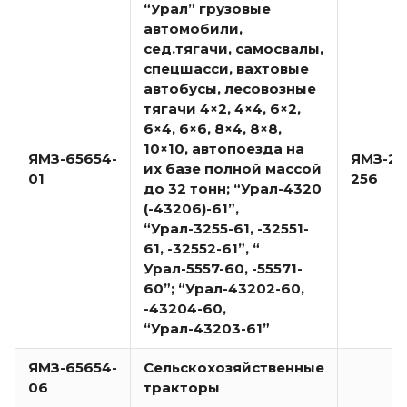
“Урал” грузовые
автомобили,
сед.тягачи, самосвалы,
спецшасси, вахтовые
автобусы, лесовозные
тягачи 4×2, 4×4, 6×2,
6×4, 6×6, 8×4, 8×8,
10×10, автопоезда на
ЯМЗ-65654-
ЯМЗ-23
их базе полной массой
01
256
до 32 тонн; “Урал-4320
(-43206)-61”,
“Урал-3255-61, -32551-
61, -32552-61”, “
Урал-5557-60, -55571-
60”; “Урал-43202-60,
-43204-60,
“Урал-43203-61”
ЯМЗ-65654-
Сельскохозяйственные
06
тракторы