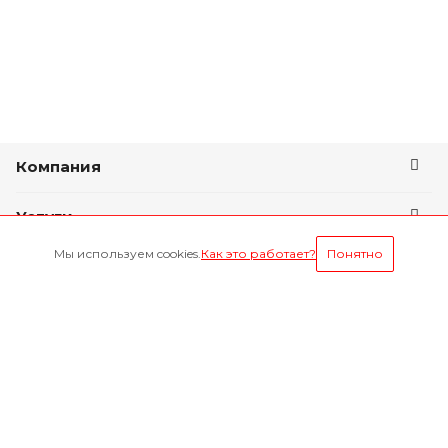
Компания
Услуги
Мы используем cookies.
Как это работает?
Понятно
Условия оплаты
Будьте всегда в курсе
Оставайтесь на связи