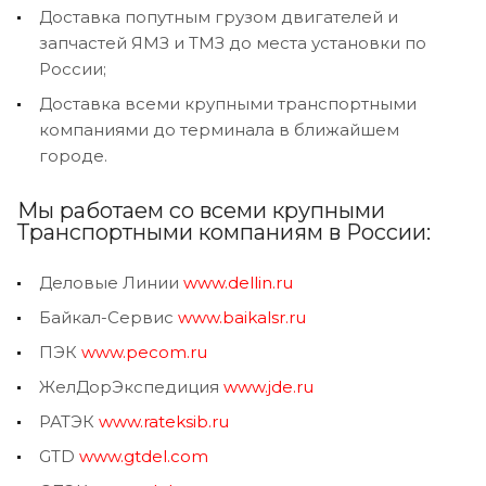
Доставка попутным грузом двигателей и
запчастей ЯМЗ и ТМЗ до места установки по
России;
Доставка всеми крупными транспортными
компаниями до терминала в ближайшем
городе.
Мы работаем со всеми крупными
Транспортными компаниям в России:
Деловые Линии
www.dellin.ru
Байкал-Сервис
www.baikalsr.ru
ПЭК
www.pecom.ru
ЖелДорЭкспедиция
www.jde.ru
РАТЭК
www.rateksib.ru
GTD
www.gtdel.com