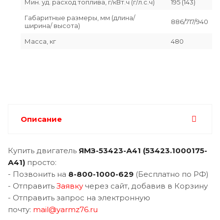
Мин. уд. расход топлива, г/кВт.ч (г/л.с.ч)
195 (143)
Габаритные размеры, мм (длина/
886/717/940
ширина/ высота)
Масса, кг
480
Описание
Купить двигатель
ЯМЗ-
53423-А41 (53423.1000175-
А41)
просто:
- Позвонить на
8-800-1000-629
(Бесплатно по РФ)
- Отправить
Заявку
через сайт, добавив в Корзину
- Отправить запрос на электронную
почту:
mail@yarmz76.ru