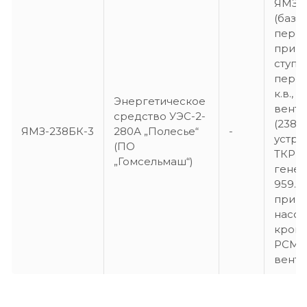
ЯМЗ-2
(база
пере
приво
ступи
пере
к.в., 
Энергетическое
венти
средство УЭС-2-
(238К
ЯМЗ-238БК-3
280А „Полесье“
-
устро
(ПО
ТКР К
„Гомсельмаш“)
генер
959.37
прив
насос
крон
РСМ, 
венти