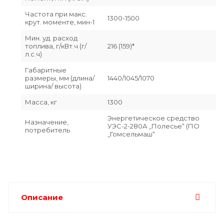
Частота при макс.
1300-1500
крут. моменте, мин-1
Мин. уд. расход
топлива, г/кВт.ч (г/
216 (159)*
л.с.ч)
Габаритные
размеры, мм (длина/
1440/1045/1070
ширина/ высота)
Масса, кг
1300
Энергетическое средство
Назначение,
УЭС-2-280А „Полесье“ (ПО
потребитель
„Гомсельмаш“
Описание