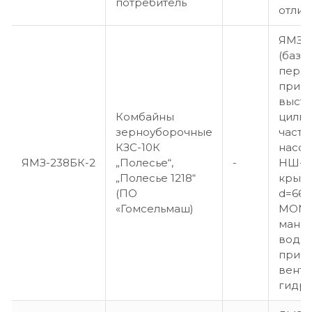
потребитель
отлич
ЯМЗ-2
(база
пере
приво
выст
Комбайны
цили
зерноуборочные
части
КЗС-10К
насос
ЯМЗ-238БК-2
„Полесье“,
-
НШ-32
„Полесье 1218“
крыль
(ПО
d=660
«Гомсельмаш)
МОМ,
манже
водил
прив
венти
гидро