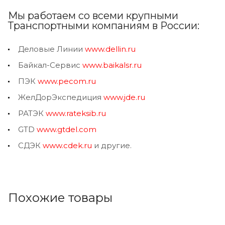
Мы работаем со всеми крупными
Транспортными компаниям в России:
Деловые Линии
www.dellin.ru
Байкал-Сервис
www.baikalsr.ru
ПЭК
www.pecom.ru
ЖелДорЭкспедиция
www.jde.ru
РАТЭК
www.rateksib.ru
GTD
www.gtdel.com
СДЭК
www.cdek.ru
и другие.
Похожие товары