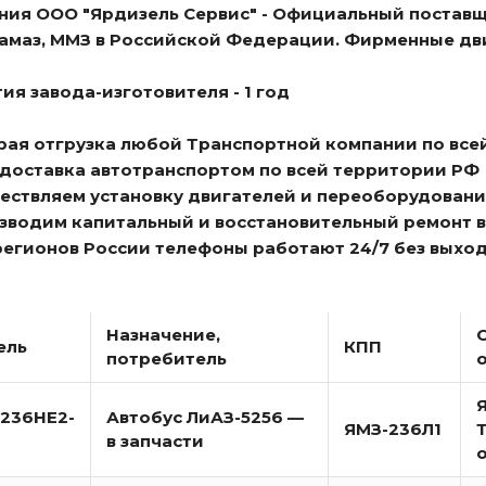
ния ООО "Ярдизель Сервис" - Официальный поставщ
Камаз, ММЗ в Российской Федерации. Фирменные дв
ия завода-изготовителя - 1 год
трая отгрузка любой Транспортной компании по все
я доставка автотранспортом по всей территории РФ
ществляем установку двигателей и переоборудовани
изводим капитальный и восстановительный ремонт 
 регионов России телефоны работают 24/7 без выхо
Назначение,
ель
КПП
потребитель
236НЕ2-
Автобус ЛиАЗ-5256 —
ЯМЗ-236Л1
в запчасти