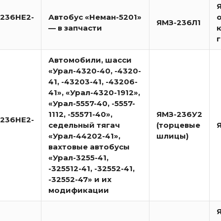
236НЕ2-
Автобус «Неман-5201»
ЯМЗ-236Л1
— в запчасти
Автомобили, шасси
«Урал-4320-40, -4320-
41, -43203-41, -43206-
41», «Урал-4320-1912»,
«Урал-5557-40, -5557-
1112, -55571-40»,
ЯМЗ-236У2
236НЕ2-
седельный тягач
(торцевые
«Урал-44202-41»,
шлицы)
вахтовые автобусы
«Урал-3255-41,
-325512-41, -32552-41,
-32552-47» и их
модификации