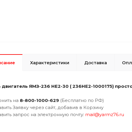
исание
Характеристики
Доставка
Опл
ь двигатель
ЯМЗ-236 НЕ2-30 ( 236НЕ2-1000175) просто
онить на
8-800-1000-62
9
(Бесплатно по РФ)
авить Заявку через сайт, добавив в Корзину
авить запрос на электронную почту:
m
ail@yarmz76.ru