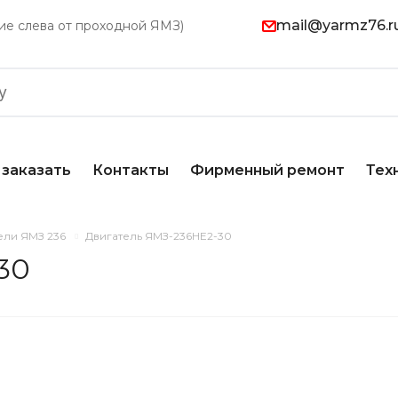
mail@yarmz76.r
ание слева от проходной ЯМЗ)
 заказать
Контакты
Фирменный ремонт
Тех
ели ЯМЗ 236
Двигатель ЯМЗ-236НЕ2-30
30