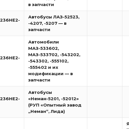
в запчасти
Автобусы ЛАЗ-52523,
236НЕ2-
-4207, -5207 — в
запчасти
Автомобили
МАЗ-533602,
МАЗ-533702, -543202,
236НЕ2-
-543302, -555102,
-555402 и их
модификации — в
запчасти
Автобусы
236НЕ2-
«Неман-5201, -52012»
(РУП «Опытный завод
„Неман“, Лида)