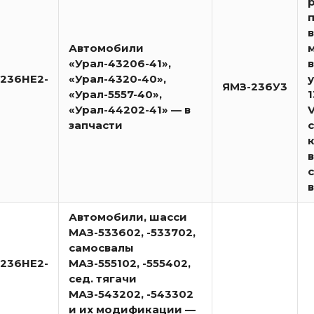
Автомобили
«Урал-43206-41»,
236НЕ2-
«Урал-4320-40»,
ЯМЗ-236У3
«Урал-5557-40»,
1
«Урал-44202-41» — в
запчасти
Автомобили, шасси
МАЗ-533602, -533702,
самосвалы
236НЕ2-
МАЗ-555102, -555402,
сед. тягачи
МАЗ-543202, -543302
и их модификации —