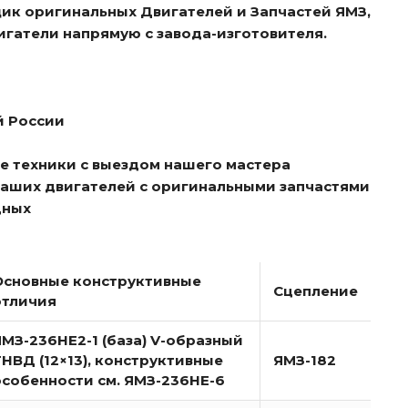
ик оригинальных Двигателей и Запчастей ЯМЗ,
игатели напрямую с завода-изготовителя.
й России
е техники с выездом нашего мастера
ваших двигателей с оригинальными запчастями
дных
Основные конструктивные
Сцепление
отличия
ЯМЗ-236НЕ2-1 (база) V-образный
ТНВД (12×13), конструктивные
ЯМЗ-182
особенности см. ЯМЗ-236НЕ-6