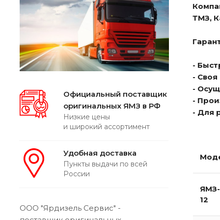
Компа
ТМЗ, 
Гарант
- Быс
- Сво
- Осу
Официальный поставщик
- Про
оригинальных ЯМЗ в РФ
- Для
Низкие цены
и широкий ассортимент
Удобная доставка
Мод
Пункты выдачи по всей
России
ЯМЗ-
12
ООО "Ярдизель Сервис" -
поставщик оригинальных