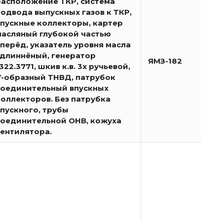
расположение ТКР, система
подвода выпускных газов к ТКР,
впускные коллекторы, картер
масляный глубокой частью
вперёд, указатель уровня масла
удлиннёный, генератор
ЯМЗ-182
322.3771, шкив к.в. 3х ручьевой,
V-образный ТНВД, патрубок
соединительный впускных
коллекторов. Без патрубка
впускного, трубы
соединительной ОНВ, кожуха
вентилятора.